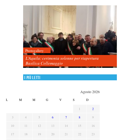
Photogallery
L’Aquila: cerimonia solenne per riapertura
Basilica Collemaggio
I più letti
Agosto 2026
L
M
M
G
V
S
D
1
2
3
4
5
6
7
8
9
10
11
12
13
14
15
16
17
18
19
20
21
22
23