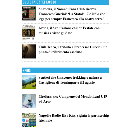
Cultura e Spettacolo
Sulmona, il Nomadi Fans Club ricorda
Francesco Guccini: ‘La Statale 17 è il filo che
lega per sempre Francesco alla nostra terra’
Arona, il San Carlone chiude l’estate con
musica e visite guidate
Club Tenco, il tributo a Francesco Guccini: un
punto di riferimento assoluto
Sport
Sentieri che Uniscono: trekking e natura a
Castiglione di Tornimparte il 2 agosto
Chelleris vice Campione del Mondo Lead U19
ad Arco
Napoli e Radio Kiss Kiss, siglata la partnership
triennale