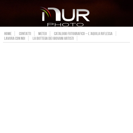
HOME
CONTATTI
METEO
CATALOGO FOTOGRAFICO – L’AQUILA RIFLESSA
LAVORA CON NOI
LA BOTTEGA DEI GIOVANI ARTISTI