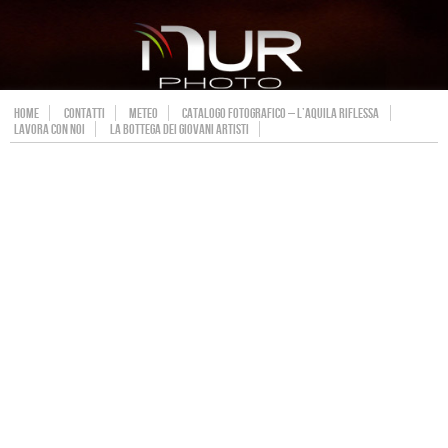
HOME
CONTATTI
METEO
CATALOGO FOTOGRAFICO – L’AQUILA RIFLESSA
LAVORA CON NOI
LA BOTTEGA DEI GIOVANI ARTISTI