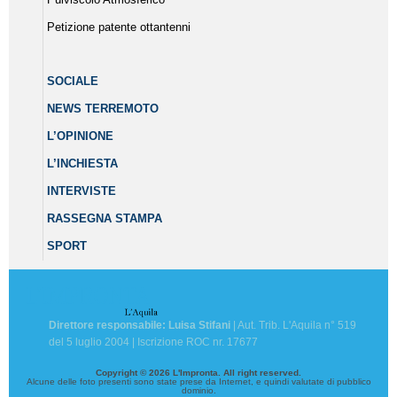
Petizione patente ottantenni
SOCIALE
NEWS TERREMOTO
L’OPINIONE
L’INCHIESTA
INTERVISTE
RASSEGNA STAMPA
SPORT
Direttore responsabile: Luisa Stifani
| Aut. Trib. L'Aquila n° 519
del 5 luglio 2004 | Iscrizione ROC nr. 17677
Copyright © 2026 L'Impronta. All right reserved.
Alcune delle foto presenti sono state prese da Internet, e quindi valutate di pubblico
dominio.