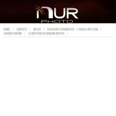
HOME
CONTATTI
METEO
CATALOGO FOTOGRAFICO – L’AQUILA RIFLESSA
LAVORA CON NOI
LA BOTTEGA DEI GIOVANI ARTISTI