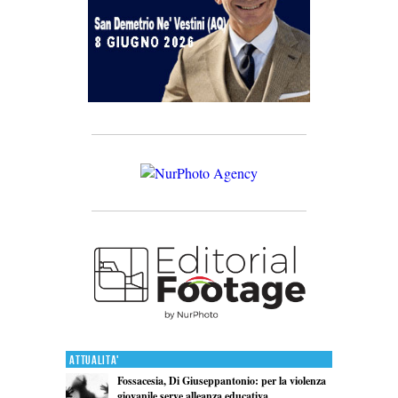
Attualita'
Fossacesia, Di Giuseppantonio: per la violenza
giovanile serve alleanza educativa