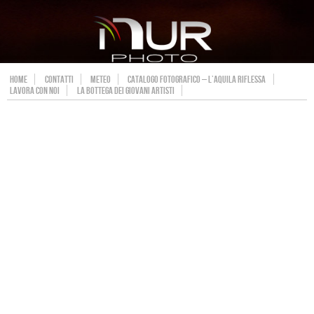
HOME
CONTATTI
METEO
CATALOGO FOTOGRAFICO – L’AQUILA RIFLESSA
LAVORA CON NOI
LA BOTTEGA DEI GIOVANI ARTISTI