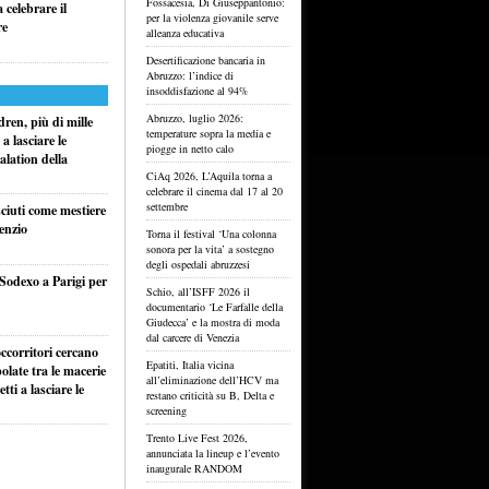
Fossacesia, Di Giuseppantonio:
celebrare il
per la violenza giovanile serve
re
alleanza educativa
Desertificazione bancaria in
Abruzzo: l’indice di
insoddisfazione al 94%
Abruzzo, luglio 2026:
ren, più di mille
temperature sopra la media e
a lasciare le
piogge in netto calo
alation della
CiAq 2026, L’Aquila torna a
celebrare il cinema dal 17 al 20
settembre
sciuti come mestiere
lenzio
Torna il festival ‘Una colonna
sonora per la vita’ a sostegno
degli ospedali abruzzesi
 Sodexo a Parigi per
Schio, all’ISFF 2026 il
documentario ‘Le Farfalle della
Giudecca’ e la mostra di moda
dal carcere di Venezia
ccorritori cercano
Epatiti, Italia vicina
olate tra le macerie
all’eliminazione dell’HCV ma
ti a lasciare le
restano criticità su B, Delta e
screening
Trento Live Fest 2026,
annunciata la lineup e l’evento
inaugurale RANDOM