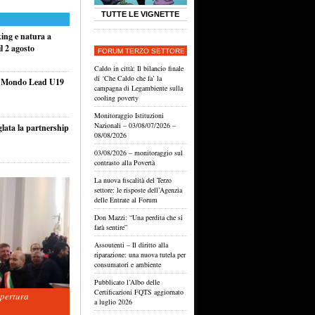
TUTTE LE VIGNETTE
king e natura a
l 2 agosto
FORUM TERZO SETTORE
Caldo in città: Il bilancio finale
di ‘Che Caldo che fa’ la
el Mondo Lead U19
campagna di Legambiente sulla
cooling poverty
Monitoraggio Istituzioni
Nazionali – 03/08/07/2026 –
glata la partnership
08/08/2026
03/08/2026 – monitoraggio sul
contrasto alla Povertà
La nuova fiscalità del Terzo
settore: le risposte dell’Agenzia
delle Entrate al Forum
Don Mazzi: “Una perdita che si
farà sentire”
Assoutenti – Il diritto alla
riparazione: una nuova tutela per
consumatori e ambiente
Pubblicato l’Albo delle
Certificazioni FQTS aggiornato
apertura
a luglio 2026