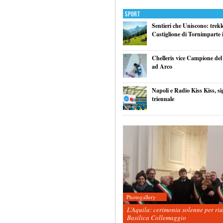
Sport
Sentieri che Uniscono: trek
Castiglione di Tornimparte i
Chelleris vice Campione d
ad Arco
Napoli e Radio Kiss Kiss, si
triennale
Photogallery
L’Aquila: cerimonia solenne per ri
Basilica Collemaggio