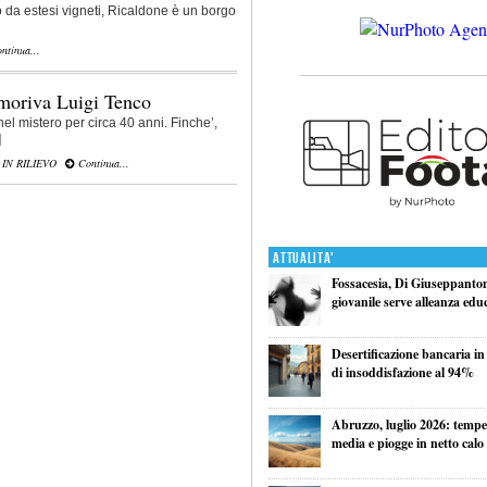
 da estesi vigneti, Ricaldone è un borgo
ntinua...
 moriva Luigi Tenco
nel mistero per circa 40 anni. Finche’,
]
,
IN RILIEVO
Continua...
Attualita'
Fossacesia, Di Giuseppantoni
giovanile serve alleanza edu
Desertificazione bancaria in
di insoddisfazione al 94%
Abruzzo, luglio 2026: tempe
media e piogge in netto calo