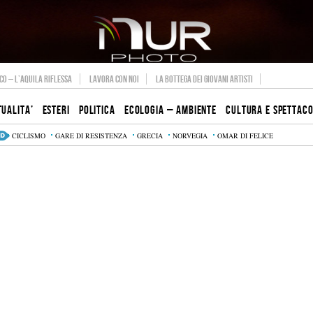
O – L’AQUILA RIFLESSA
LAVORA CON NOI
LA BOTTEGA DEI GIOVANI ARTISTI
TUALITA’
ESTERI
POLITICA
ECOLOGIA – AMBIENTE
CULTURA E SPETTAC
CICLISMO
GARE DI RESISTENZA
GRECIA
NORVEGIA
OMAR DI FELICE