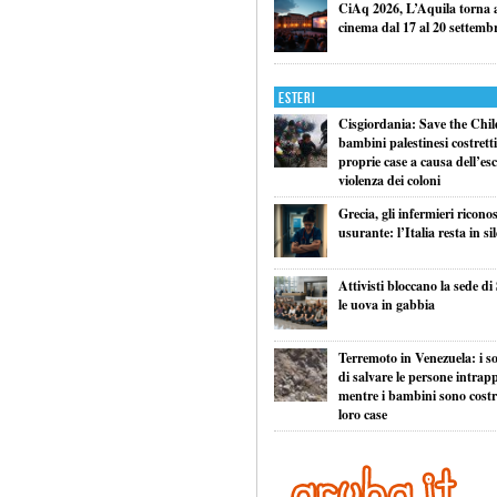
CiAq 2026, L’Aquila torna a 
cinema dal 17 al 20 settemb
Esteri
Cisgiordania: Save the Child
bambini palestinesi costretti 
proprie case a causa dell’esc
violenza dei coloni
Grecia, gli infermieri ricono
usurante: l’Italia resta in si
Attivisti bloccano la sede di
le uova in gabbia
Terremoto in Venezuela: i so
di salvare le persone intrapp
mentre i bambini sono costret
loro case