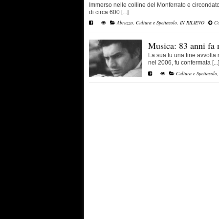
Immerso nelle colline del Monferrato e circondato
di circa 600 [...]
Abruzzo
,
Cultura e Spettacolo
,
IN RILIEVO
Co
Musica: 83 anni fa
La sua fu una fine avvolta 
nel 2006, fu confermata [...
Cultura e Spettacolo