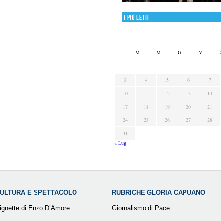
I più letti
L
M
M
G
V
3
4
5
6
7
10
11
12
13
14
17
18
19
20
21
24
25
26
27
28
31
« Lug
ULTURA E SPETTACOLO
RUBRICHE GLORIA CAPUANO
ignette di Enzo D’Amore
Giornalismo di Pace