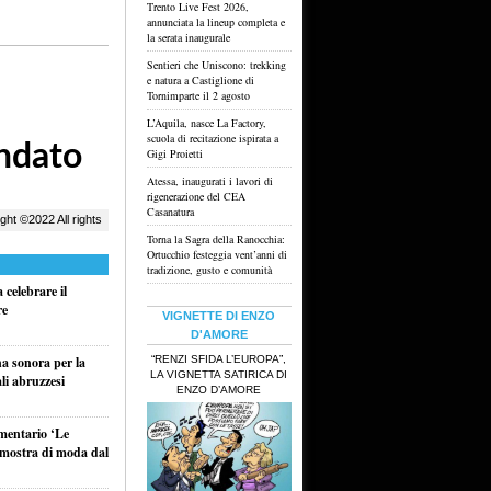
Trento Live Fest 2026,
annunciata la lineup completa e
la serata inaugurale
Sentieri che Uniscono: trekking
e natura a Castiglione di
Tornimparte il 2 agosto
L’Aquila, nasce La Factory,
scuola di recitazione ispirata a
Gigi Proietti
Atessa, inaugurati i lavori di
rigenerazione del CEA
Casanatura
Torna la Sagra della Ranocchia:
Ortucchio festeggia vent’anni di
tradizione, gusto e comunità
celebrare il
re
VIGNETTE DI ENZO
D'AMORE
“RENZI SFIDA L’EUROPA”,
na sonora per la
LA VIGNETTA SATIRICA DI
li abruzzesi
ENZO D’AMORE
umentario ‘Le
a mostra di moda dal