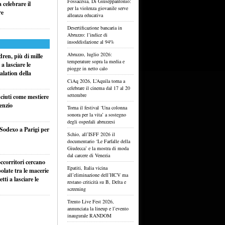
Fossacesia, Di Giuseppantonio:
celebrare il
per la violenza giovanile serve
re
alleanza educativa
Desertificazione bancaria in
Abruzzo: l’indice di
insoddisfazione al 94%
Abruzzo, luglio 2026:
ren, più di mille
temperature sopra la media e
a lasciare le
piogge in netto calo
alation della
CiAq 2026, L’Aquila torna a
celebrare il cinema dal 17 al 20
settembre
sciuti come mestiere
lenzio
Torna il festival ‘Una colonna
sonora per la vita’ a sostegno
degli ospedali abruzzesi
 Sodexo a Parigi per
Schio, all’ISFF 2026 il
documentario ‘Le Farfalle della
Giudecca’ e la mostra di moda
dal carcere di Venezia
ccorritori cercano
Epatiti, Italia vicina
olate tra le macerie
all’eliminazione dell’HCV ma
ti a lasciare le
restano criticità su B, Delta e
screening
Trento Live Fest 2026,
annunciata la lineup e l’evento
inaugurale RANDOM