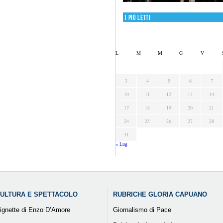
I più letti
L
M
M
G
V
3
4
5
6
7
10
11
12
13
14
17
18
19
20
21
24
25
26
27
28
31
« Lug
ULTURA E SPETTACOLO
RUBRICHE GLORIA CAPUANO
ignette di Enzo D’Amore
Giornalismo di Pace