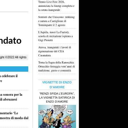
Trento Live Fest 2026,
annunciata la lineup completa e
la serata inaugurale
Sentieri che Uniscono: trekking
e natura a Castiglione di
Tornimparte il 2 agosto
L’Aquila, nasce La Factory,
scuola di recitazione ispirata a
Gigi Proietti
Atessa, inaugurati i lavori di
rigenerazione del CEA
Casanatura
Torna la Sagra della Ranocchia:
Ortucchio festeggia vent’anni di
tradizione, gusto e comunità
celebrare il
re
VIGNETTE DI ENZO
D'AMORE
“RENZI SFIDA L’EUROPA”,
na sonora per la
LA VIGNETTA SATIRICA DI
li abruzzesi
ENZO D’AMORE
umentario ‘Le
a mostra di moda dal