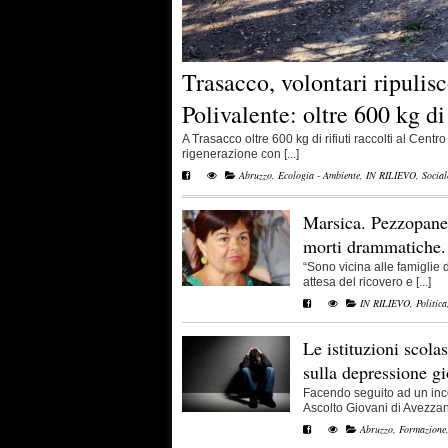
Trasacco, volontari ripulis
Polivalente: oltre 600 kg di 
A Trasacco oltre 600 kg di rifiuti raccolti al Centro 
rigenerazione con [...]
Abruzzo
,
Ecologia - Ambiente
,
IN RILIEVO
,
Social
Marsica. Pezzopane 
morti drammatiche.
“Sono vicina alle famiglie 
attesa del ricovero e [...]
IN RILIEVO
,
Politica
Le istituzioni scola
sulla depressione gi
Facendo seguito ad un inco
Ascolto Giovani di Avezzano
Abruzzo
,
Formazione