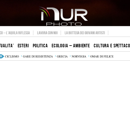
O – L’AQUILA RIFLESSA
LAVORA CON NOI
LA BOTTEGA DEI GIOVANI ARTISTI
TUALITA’
ESTERI
POLITICA
ECOLOGIA – AMBIENTE
CULTURA E SPETTAC
CICLISMO
GARE DI RESISTENZA
GRECIA
NORVEGIA
OMAR DI FELICE