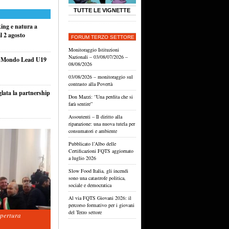
TUTTE LE VIGNETTE
king e natura a
l 2 agosto
FORUM TERZO SETTORE
Monitoraggio Istituzioni
Nazionali – 03/08/07/2026 –
el Mondo Lead U19
08/08/2026
03/08/2026 – monitoraggio sul
contrasto alla Povertà
glata la partnership
Don Mazzi: “Una perdita che si
farà sentire”
Assoutenti – Il diritto alla
riparazione: una nuova tutela per
consumatori e ambiente
Pubblicato l’Albo delle
Certificazioni FQTS aggiornato
a luglio 2026
Slow Food Italia, gli incendi
sono una catastrofe politica,
sociale e democratica
Al via FQTS Giovani 2026: il
percorso formativo per i giovani
del Terzo settore
apertura