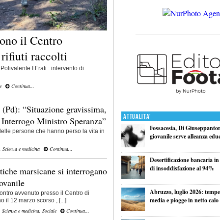
cono il Centro
rifiuti raccolti
Polivalente I Frati : intervento di
e
Continua...
(Pd): “Situazione gravissima,
Attualita'
 Interrogo Ministro Speranza”
Fossacesia, Di Giuseppantoni
delle persone che hanno perso la vita in
giovanile serve alleanza edu
,
Scienza e medicina
Continua...
Desertificazione bancaria in
di insoddisfazione al 94%
stiche marsicane si interrogano
ovanile
Abruzzo, luglio 2026: tempe
ntro avvenuto presso il Centro di
media e piogge in netto calo
 il 12 marzo scorso , [...]
,
Scienza e medicina
,
Sociale
Continua...