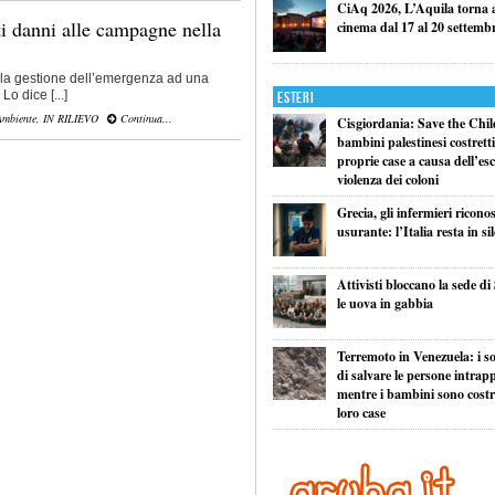
CiAq 2026, L’Aquila torna a 
i danni alle campagne nella
cinema dal 17 al 20 settemb
lla gestione dell’emergenza ad una
Lo dice [...]
Esteri
Ambiente
,
IN RILIEVO
Continua...
Cisgiordania: Save the Child
bambini palestinesi costretti 
proprie case a causa dell’esc
violenza dei coloni
Grecia, gli infermieri ricono
usurante: l’Italia resta in si
Attivisti bloccano la sede di
le uova in gabbia
Terremoto in Venezuela: i so
di salvare le persone intrapp
mentre i bambini sono costret
loro case