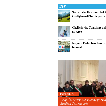
Sport
Sentieri che Uniscono: trek
Castiglione di Tornimparte i
Chelleris vice Campione d
ad Arco
Napoli e Radio Kiss Kiss, si
triennale
Photogallery
L’Aquila: cerimonia solenne per ri
Basilica Collemaggio