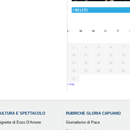
I più letti
L
M
M
G
V
3
4
5
6
7
10
11
12
13
14
17
18
19
20
21
24
25
26
27
28
31
« Lug
ULTURA E SPETTACOLO
RUBRICHE GLORIA CAPUANO
ignette di Enzo D’Amore
Giornalismo di Pace