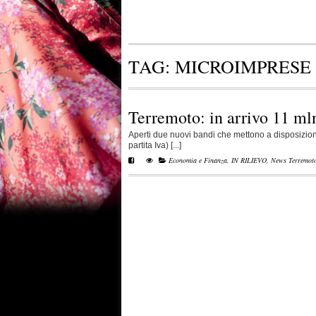
TAG:
MICROIMPRESE
Terremoto: in arrivo 11 ml
Aperti due nuovi bandi che mettono a disposizione 
partita Iva) [...]
Economia e Finanza
,
IN RILIEVO
,
News Terremot