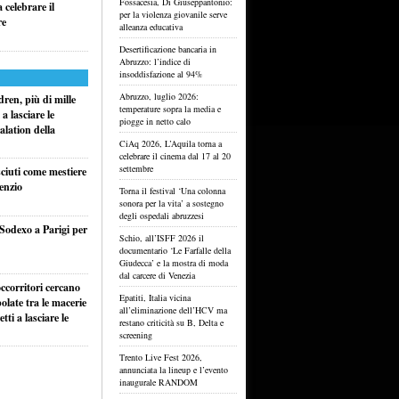
Fossacesia, Di Giuseppantonio:
celebrare il
per la violenza giovanile serve
re
alleanza educativa
Desertificazione bancaria in
Abruzzo: l’indice di
insoddisfazione al 94%
Abruzzo, luglio 2026:
ren, più di mille
temperature sopra la media e
a lasciare le
piogge in netto calo
alation della
CiAq 2026, L’Aquila torna a
celebrare il cinema dal 17 al 20
settembre
sciuti come mestiere
lenzio
Torna il festival ‘Una colonna
sonora per la vita’ a sostegno
degli ospedali abruzzesi
 Sodexo a Parigi per
Schio, all’ISFF 2026 il
documentario ‘Le Farfalle della
Giudecca’ e la mostra di moda
dal carcere di Venezia
ccorritori cercano
Epatiti, Italia vicina
olate tra le macerie
all’eliminazione dell’HCV ma
ti a lasciare le
restano criticità su B, Delta e
screening
Trento Live Fest 2026,
annunciata la lineup e l’evento
inaugurale RANDOM