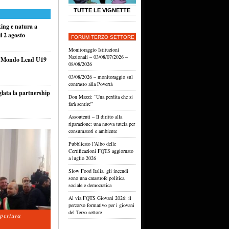
TUTTE LE VIGNETTE
king e natura a
l 2 agosto
FORUM TERZO SETTORE
Monitoraggio Istituzioni
Nazionali – 03/08/07/2026 –
el Mondo Lead U19
08/08/2026
03/08/2026 – monitoraggio sul
contrasto alla Povertà
glata la partnership
Don Mazzi: “Una perdita che si
farà sentire”
Assoutenti – Il diritto alla
riparazione: una nuova tutela per
consumatori e ambiente
Pubblicato l’Albo delle
Certificazioni FQTS aggiornato
a luglio 2026
Slow Food Italia, gli incendi
sono una catastrofe politica,
sociale e democratica
Al via FQTS Giovani 2026: il
percorso formativo per i giovani
del Terzo settore
apertura