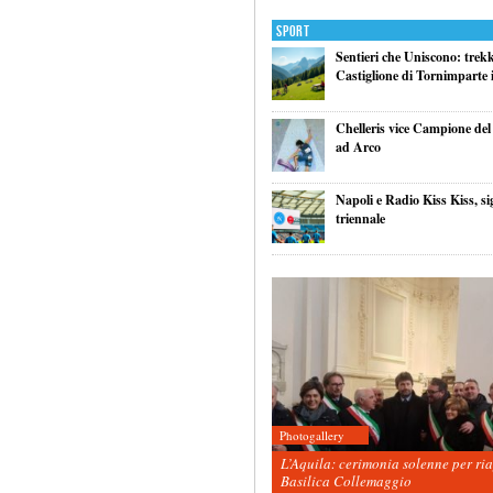
Sport
Sentieri che Uniscono: trek
Castiglione di Tornimparte i
Chelleris vice Campione d
ad Arco
Napoli e Radio Kiss Kiss, si
triennale
Photogallery
L’Aquila: cerimonia solenne per ri
Basilica Collemaggio