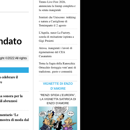
Trento Live Fest 2026,
annunciata la lineup completa e
la serata inaugurale
Sentieri che Uniscono: trekking
e natura a Castiglione di
Tornimparte il 2 agosto
L’Aquila, nasce La Factory,
scuola di recitazione ispirata a
Gigi Proietti
Atessa, inaugurati i lavori di
rigenerazione del CEA
Casanatura
Torna la Sagra della Ranocchia:
Ortucchio festeggia vent’anni di
tradizione, gusto e comunità
celebrare il
re
VIGNETTE DI ENZO
D'AMORE
“RENZI SFIDA L’EUROPA”,
na sonora per la
LA VIGNETTA SATIRICA DI
li abruzzesi
ENZO D’AMORE
umentario ‘Le
a mostra di moda dal