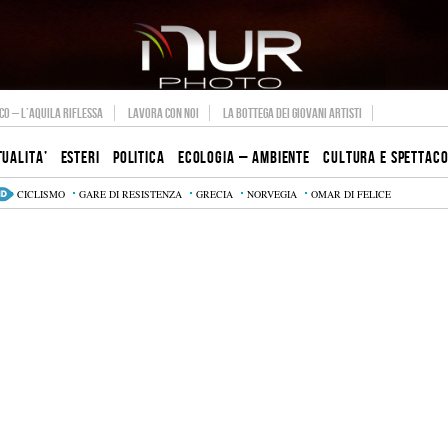
O – L’AQUILA RIFLESSA
LAVORA CON NOI
LA BOTTEGA DEI GIOVANI ARTISTI
TUALITA’
ESTERI
POLITICA
ECOLOGIA – AMBIENTE
CULTURA E SPETTAC
CICLISMO
GARE DI RESISTENZA
GRECIA
NORVEGIA
OMAR DI FELICE