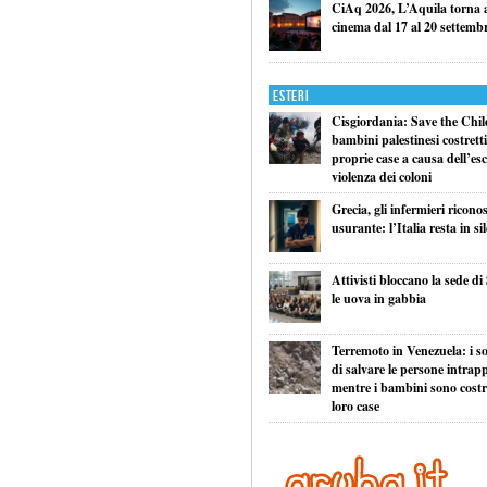
CiAq 2026, L’Aquila torna a 
cinema dal 17 al 20 settemb
Esteri
Cisgiordania: Save the Child
bambini palestinesi costretti 
proprie case a causa dell’esc
violenza dei coloni
Grecia, gli infermieri ricono
usurante: l’Italia resta in si
Attivisti bloccano la sede di
le uova in gabbia
Terremoto in Venezuela: i so
di salvare le persone intrapp
mentre i bambini sono costret
loro case