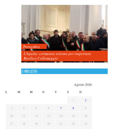
Photogallery
L’Aquila: cerimonia solenne per riapertura
Basilica Collemaggio
I più letti
Agosto 2026
L
M
M
G
V
S
D
1
2
3
4
5
6
7
8
9
10
11
12
13
14
15
16
17
18
19
20
21
22
23