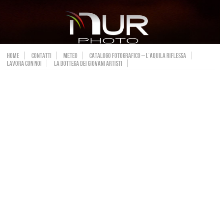
HOME
CONTATTI
METEO
CATALOGO FOTOGRAFICO – L’AQUILA RIFLESSA
LAVORA CON NOI
LA BOTTEGA DEI GIOVANI ARTISTI