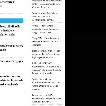
Fossacesia, Di Giuseppantonio:
celebrare il
per la violenza giovanile serve
re
alleanza educativa
Desertificazione bancaria in
Abruzzo: l’indice di
insoddisfazione al 94%
Abruzzo, luglio 2026:
ren, più di mille
temperature sopra la media e
a lasciare le
piogge in netto calo
alation della
CiAq 2026, L’Aquila torna a
celebrare il cinema dal 17 al 20
settembre
sciuti come mestiere
lenzio
Torna il festival ‘Una colonna
sonora per la vita’ a sostegno
degli ospedali abruzzesi
 Sodexo a Parigi per
Schio, all’ISFF 2026 il
documentario ‘Le Farfalle della
Giudecca’ e la mostra di moda
dal carcere di Venezia
ccorritori cercano
Epatiti, Italia vicina
olate tra le macerie
all’eliminazione dell’HCV ma
ti a lasciare le
restano criticità su B, Delta e
screening
Trento Live Fest 2026,
annunciata la lineup e l’evento
inaugurale RANDOM