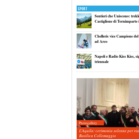
Sport
Sentieri che Uniscono: trek
Castiglione di Tornimparte i
Chelleris vice Campione d
ad Arco
Napoli e Radio Kiss Kiss, si
triennale
Photogallery
L’Aquila: cerimonia solenne per ri
Basilica Collemaggio