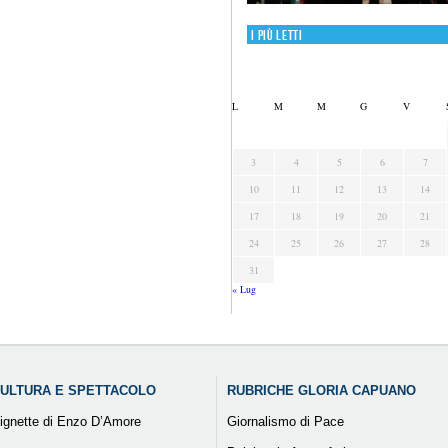
I più letti
L
M
M
G
V
3
4
5
6
7
10
11
12
13
14
17
18
19
20
21
24
25
26
27
28
31
« Lug
ULTURA E SPETTACOLO
RUBRICHE GLORIA CAPUANO
ignette di Enzo D’Amore
Giornalismo di Pace