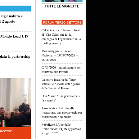
TUTTE LE VIGNETTE
king e natura a
l 2 agosto
FORUM TERZO SETTORE
Caldo in città: Il bilancio finale
di ‘Che Caldo che fa’ la
el Mondo Lead U19
campagna di Legambiente sulla
cooling poverty
Monitoraggio Istituzioni
Nazionali – 03/08/07/2026 –
glata la partnership
08/08/2026
03/08/2026 – monitoraggio sul
contrasto alla Povertà
La nuova fiscalità del Terzo
settore: le risposte dell’Agenzia
delle Entrate al Forum
Don Mazzi: “Una perdita che si
farà sentire”
Assoutenti – Il diritto alla
riparazione: una nuova tutela per
consumatori e ambiente
Pubblicato l’Albo delle
Certificazioni FQTS aggiornato
apertura
a luglio 2026