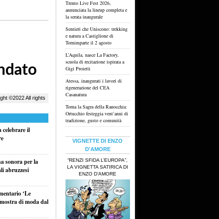
Trento Live Fest 2026,
annunciata la lineup completa e
la serata inaugurale
Sentieri che Uniscono: trekking
e natura a Castiglione di
Tornimparte il 2 agosto
L’Aquila, nasce La Factory,
scuola di recitazione ispirata a
Gigi Proietti
Atessa, inaugurati i lavori di
rigenerazione del CEA
Casanatura
Torna la Sagra della Ranocchia:
Ortucchio festeggia vent’anni di
tradizione, gusto e comunità
celebrare il
re
VIGNETTE DI ENZO
D'AMORE
“RENZI SFIDA L’EUROPA”,
na sonora per la
LA VIGNETTA SATIRICA DI
li abruzzesi
ENZO D’AMORE
umentario ‘Le
a mostra di moda dal