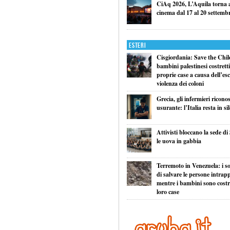
CiAq 2026, L’Aquila torna a 
cinema dal 17 al 20 settemb
Esteri
Cisgiordania: Save the Child
bambini palestinesi costretti 
proprie case a causa dell’esc
violenza dei coloni
Grecia, gli infermieri ricono
usurante: l’Italia resta in si
Attivisti bloccano la sede di
le uova in gabbia
Terremoto in Venezuela: i so
di salvare le persone intrapp
mentre i bambini sono costret
loro case