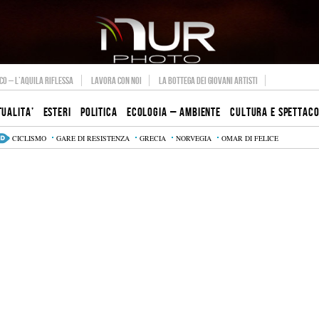
O – L’AQUILA RIFLESSA
LAVORA CON NOI
LA BOTTEGA DEI GIOVANI ARTISTI
TUALITA’
ESTERI
POLITICA
ECOLOGIA – AMBIENTE
CULTURA E SPETTAC
CICLISMO
GARE DI RESISTENZA
GRECIA
NORVEGIA
OMAR DI FELICE