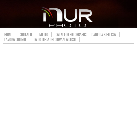
HOME
CONTATTI
METEO
CATALOGO FOTOGRAFICO – L’AQUILA RIFLESSA
LAVORA CON NOI
LA BOTTEGA DEI GIOVANI ARTISTI