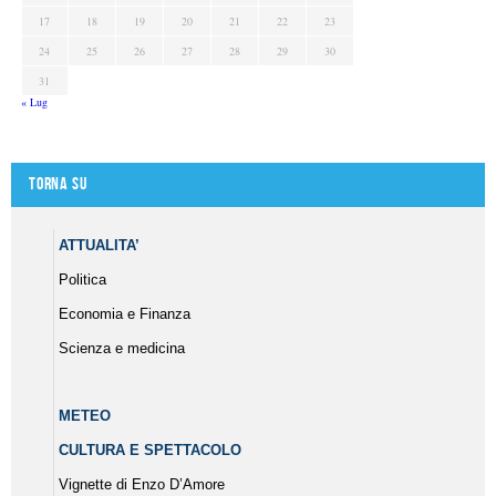
17
18
19
20
21
22
23
24
25
26
27
28
29
30
31
« Lug
Torna su
ATTUALITA’
Politica
Economia e Finanza
Scienza e medicina
METEO
CULTURA E SPETTACOLO
Vignette di Enzo D’Amore