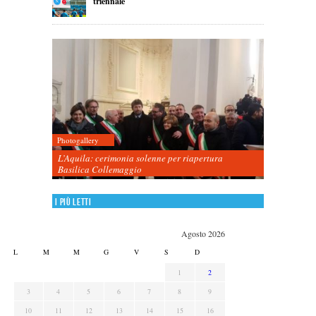
triennale
Photogallery
L’Aquila: cerimonia solenne per riapertura
Basilica Collemaggio
I più letti
Agosto 2026
L
M
M
G
V
S
D
1
2
3
4
5
6
7
8
9
10
11
12
13
14
15
16