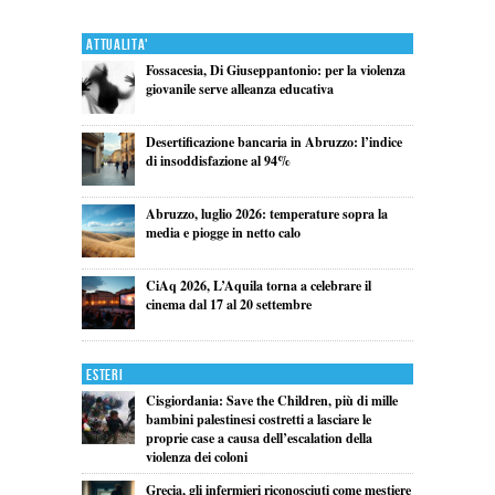
Attualita'
Fossacesia, Di Giuseppantonio: per la violenza
giovanile serve alleanza educativa
Desertificazione bancaria in Abruzzo: l’indice
di insoddisfazione al 94%
Abruzzo, luglio 2026: temperature sopra la
media e piogge in netto calo
CiAq 2026, L’Aquila torna a celebrare il
cinema dal 17 al 20 settembre
Esteri
Cisgiordania: Save the Children, più di mille
bambini palestinesi costretti a lasciare le
proprie case a causa dell’escalation della
violenza dei coloni
Grecia, gli infermieri riconosciuti come mestiere