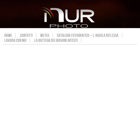
HOME
CONTATTI
METEO
CATALOGO FOTOGRAFICO – L’AQUILA RIFLESSA
LAVORA CON NOI
LA BOTTEGA DEI GIOVANI ARTISTI