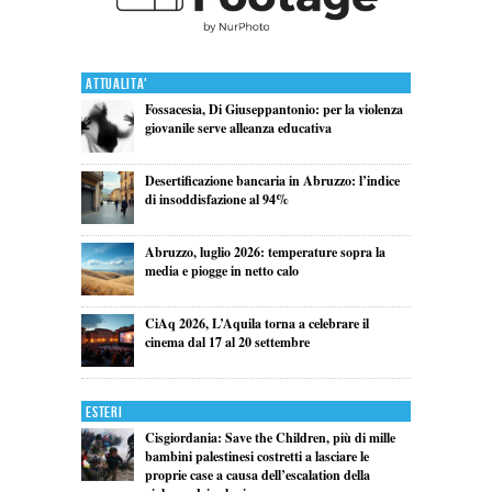
Attualita'
Fossacesia, Di Giuseppantonio: per la violenza
giovanile serve alleanza educativa
Desertificazione bancaria in Abruzzo: l’indice
di insoddisfazione al 94%
Abruzzo, luglio 2026: temperature sopra la
media e piogge in netto calo
CiAq 2026, L’Aquila torna a celebrare il
cinema dal 17 al 20 settembre
Esteri
Cisgiordania: Save the Children, più di mille
bambini palestinesi costretti a lasciare le
proprie case a causa dell’escalation della