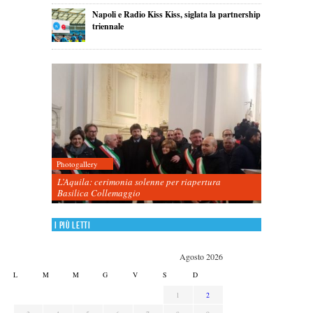
Napoli e Radio Kiss Kiss, siglata la partnership
triennale
Photogallery
L’Aquila: cerimonia solenne per riapertura
Basilica Collemaggio
I più letti
Agosto 2026
L
M
M
G
V
S
D
1
2