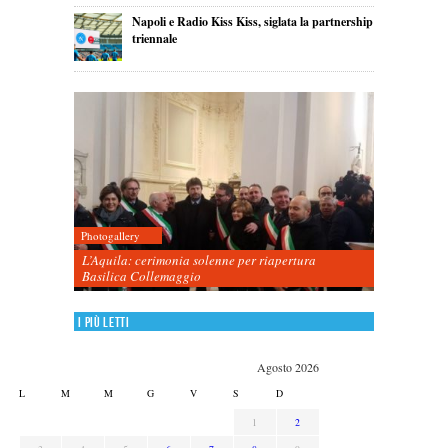
Napoli e Radio Kiss Kiss, siglata la partnership
triennale
Photogallery
L’Aquila: cerimonia solenne per riapertura
Basilica Collemaggio
I più letti
Agosto 2026
L
M
M
G
V
S
D
1
2