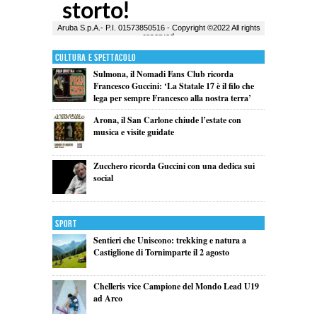
Cultura e Spettacolo
Sulmona, il Nomadi Fans Club ricorda
Francesco Guccini: ‘La Statale 17 è il filo che
lega per sempre Francesco alla nostra terra’
Arona, il San Carlone chiude l’estate con
musica e visite guidate
Zucchero ricorda Guccini con una dedica sui
social
Sport
Sentieri che Uniscono: trekking e natura a
Castiglione di Tornimparte il 2 agosto
Chelleris vice Campione del Mondo Lead U19
ad Arco