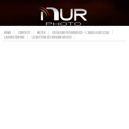
HOME
CONTATTI
METEO
CATALOGO FOTOGRAFICO – L’AQUILA RIFLESSA
LAVORA CON NOI
LA BOTTEGA DEI GIOVANI ARTISTI