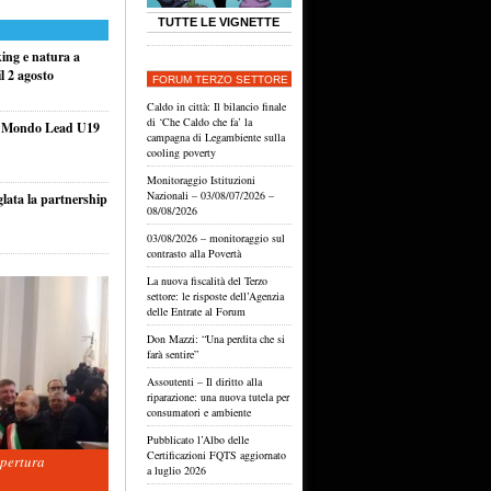
TUTTE LE VIGNETTE
king e natura a
l 2 agosto
FORUM TERZO SETTORE
Caldo in città: Il bilancio finale
di ‘Che Caldo che fa’ la
el Mondo Lead U19
campagna di Legambiente sulla
cooling poverty
Monitoraggio Istituzioni
Nazionali – 03/08/07/2026 –
glata la partnership
08/08/2026
03/08/2026 – monitoraggio sul
contrasto alla Povertà
La nuova fiscalità del Terzo
settore: le risposte dell’Agenzia
delle Entrate al Forum
Don Mazzi: “Una perdita che si
farà sentire”
Assoutenti – Il diritto alla
riparazione: una nuova tutela per
consumatori e ambiente
Pubblicato l’Albo delle
Certificazioni FQTS aggiornato
apertura
a luglio 2026