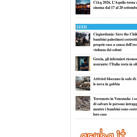
CiAq 2026, L’Aquila torna a 
cinema dal 17 al 20 settemb
Esteri
Cisgiordania: Save the Child
bambini palestinesi costretti 
proprie case a causa dell’esc
violenza dei coloni
Grecia, gli infermieri ricono
usurante: l’Italia resta in si
Attivisti bloccano la sede di
le uova in gabbia
Terremoto in Venezuela: i so
di salvare le persone intrapp
mentre i bambini sono costret
loro case