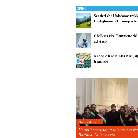
Sport
Sentieri che Uniscono: trek
Castiglione di Tornimparte i
Chelleris vice Campione d
ad Arco
Napoli e Radio Kiss Kiss, si
triennale
Photogallery
L’Aquila: cerimonia solenne per ri
Basilica Collemaggio