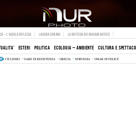
O – L’AQUILA RIFLESSA
LAVORA CON NOI
LA BOTTEGA DEI GIOVANI ARTISTI
TUALITA’
ESTERI
POLITICA
ECOLOGIA – AMBIENTE
CULTURA E SPETTAC
CICLISMO
GARE DI RESISTENZA
GRECIA
NORVEGIA
OMAR DI FELICE