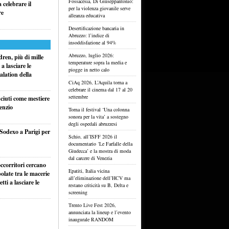
Fossacesia, Di Giuseppantonio:
celebrare il
per la violenza giovanile serve
re
alleanza educativa
Desertificazione bancaria in
Abruzzo: l’indice di
insoddisfazione al 94%
Abruzzo, luglio 2026:
ren, più di mille
temperature sopra la media e
a lasciare le
piogge in netto calo
alation della
CiAq 2026, L’Aquila torna a
celebrare il cinema dal 17 al 20
settembre
sciuti come mestiere
lenzio
Torna il festival ‘Una colonna
sonora per la vita’ a sostegno
degli ospedali abruzzesi
 Sodexo a Parigi per
Schio, all’ISFF 2026 il
documentario ‘Le Farfalle della
Giudecca’ e la mostra di moda
dal carcere di Venezia
ccorritori cercano
Epatiti, Italia vicina
olate tra le macerie
all’eliminazione dell’HCV ma
ti a lasciare le
restano criticità su B, Delta e
screening
Trento Live Fest 2026,
annunciata la lineup e l’evento
inaugurale RANDOM