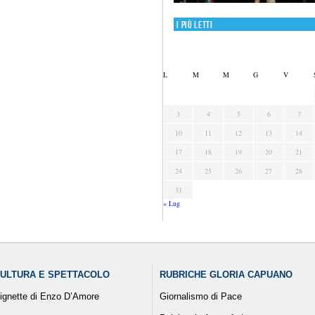
I più letti
L
M
M
G
V
3
4
5
6
7
10
11
12
13
14
17
18
19
20
21
24
25
26
27
28
31
« Lug
ULTURA E SPETTACOLO
RUBRICHE GLORIA CAPUANO
ignette di Enzo D’Amore
Giornalismo di Pace