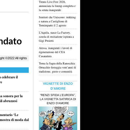
Trento Live Fest 2026,
annunciata la lineup completa e
la serata inaugurale
Sentieri che Uniscono: trekking
e natura a Castiglione di
Tornimparte il 2 agosto
L’Aquila, nasce La Factory,
scuola di recitazione ispirata a
Gigi Proietti
Atessa, inaugurati i lavori di
rigenerazione del CEA
Casanatura
Torna la Sagra della Ranocchia:
Ortucchio festeggia vent’anni di
tradizione, gusto e comunità
celebrare il
re
VIGNETTE DI ENZO
D'AMORE
“RENZI SFIDA L’EUROPA”,
na sonora per la
LA VIGNETTA SATIRICA DI
li abruzzesi
ENZO D’AMORE
umentario ‘Le
a mostra di moda dal