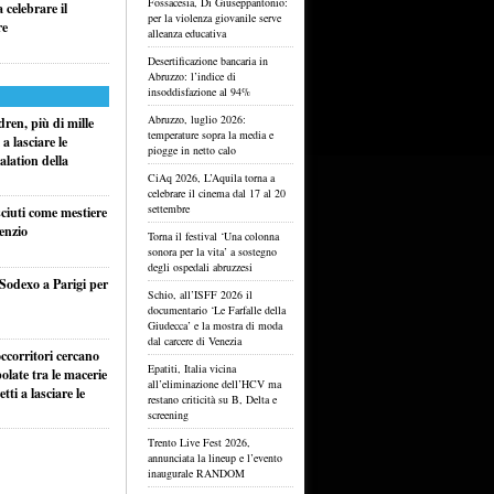
Fossacesia, Di Giuseppantonio:
celebrare il
per la violenza giovanile serve
re
alleanza educativa
Desertificazione bancaria in
Abruzzo: l’indice di
insoddisfazione al 94%
Abruzzo, luglio 2026:
ren, più di mille
temperature sopra la media e
a lasciare le
piogge in netto calo
alation della
CiAq 2026, L’Aquila torna a
celebrare il cinema dal 17 al 20
settembre
sciuti come mestiere
lenzio
Torna il festival ‘Una colonna
sonora per la vita’ a sostegno
degli ospedali abruzzesi
 Sodexo a Parigi per
Schio, all’ISFF 2026 il
documentario ‘Le Farfalle della
Giudecca’ e la mostra di moda
dal carcere di Venezia
ccorritori cercano
Epatiti, Italia vicina
olate tra le macerie
all’eliminazione dell’HCV ma
ti a lasciare le
restano criticità su B, Delta e
screening
Trento Live Fest 2026,
annunciata la lineup e l’evento
inaugurale RANDOM