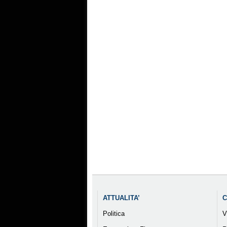
ATTUALITA’
C
Politica
V