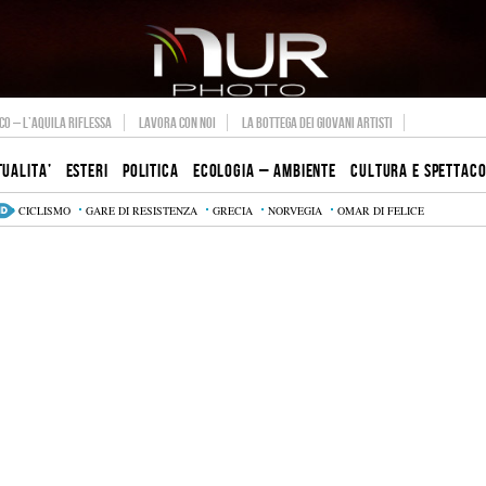
O – L’AQUILA RIFLESSA
LAVORA CON NOI
LA BOTTEGA DEI GIOVANI ARTISTI
TUALITA’
ESTERI
POLITICA
ECOLOGIA – AMBIENTE
CULTURA E SPETTAC
CICLISMO
GARE DI RESISTENZA
GRECIA
NORVEGIA
OMAR DI FELICE