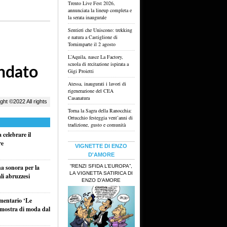
Trento Live Fest 2026,
annunciata la lineup completa e
la serata inaugurale
Sentieri che Uniscono: trekking
e natura a Castiglione di
Tornimparte il 2 agosto
L’Aquila, nasce La Factory,
scuola di recitazione ispirata a
Gigi Proietti
Atessa, inaugurati i lavori di
rigenerazione del CEA
Casanatura
Torna la Sagra della Ranocchia:
Ortucchio festeggia vent’anni di
tradizione, gusto e comunità
celebrare il
re
VIGNETTE DI ENZO
D'AMORE
“RENZI SFIDA L’EUROPA”,
na sonora per la
LA VIGNETTA SATIRICA DI
li abruzzesi
ENZO D’AMORE
umentario ‘Le
a mostra di moda dal