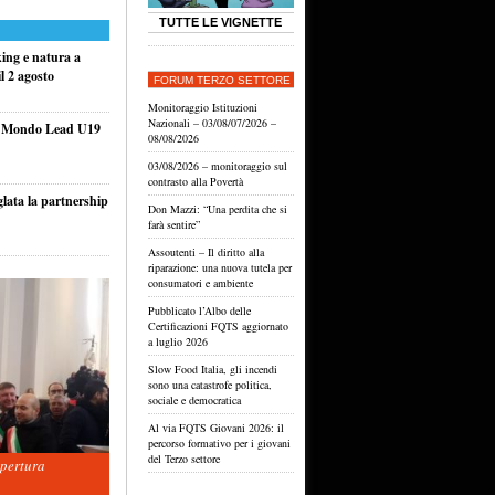
TUTTE LE VIGNETTE
king e natura a
l 2 agosto
FORUM TERZO SETTORE
Monitoraggio Istituzioni
Nazionali – 03/08/07/2026 –
el Mondo Lead U19
08/08/2026
03/08/2026 – monitoraggio sul
contrasto alla Povertà
glata la partnership
Don Mazzi: “Una perdita che si
farà sentire”
Assoutenti – Il diritto alla
riparazione: una nuova tutela per
consumatori e ambiente
Pubblicato l’Albo delle
Certificazioni FQTS aggiornato
a luglio 2026
Slow Food Italia, gli incendi
sono una catastrofe politica,
sociale e democratica
Al via FQTS Giovani 2026: il
percorso formativo per i giovani
del Terzo settore
apertura