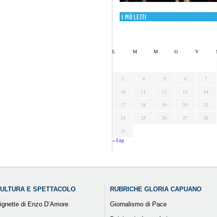
I più letti
L
M
M
G
V
3
4
5
6
7
10
11
12
13
14
17
18
19
20
21
24
25
26
27
28
31
« Lug
ULTURA E SPETTACOLO
RUBRICHE GLORIA CAPUANO
ignette di Enzo D’Amore
Giornalismo di Pace