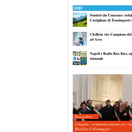
Sport
Sentieri che Uniscono: trek
Castiglione di Tornimparte i
Chelleris vice Campione d
ad Arco
Napoli e Radio Kiss Kiss, si
triennale
Photogallery
L’Aquila: cerimonia solenne per ri
Basilica Collemaggio