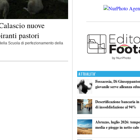
a Calascio nuove
iranti pastori
 della Scuola di perfezionamento della
Attualita'
Fossacesia, Di Giuseppantoni
giovanile serve alleanza edu
Desertificazione bancaria in
di insoddisfazione al 94%
Abruzzo, luglio 2026: tempe
media e piogge in netto calo