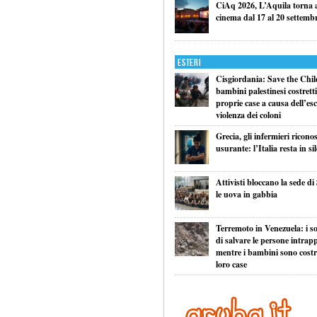
CiAq 2026, L’Aquila torna a 
cinema dal 17 al 20 settemb
Esteri
Cisgiordania: Save the Child
bambini palestinesi costretti 
proprie case a causa dell’esc
violenza dei coloni
Grecia, gli infermieri ricono
usurante: l’Italia resta in si
Attivisti bloccano la sede di
le uova in gabbia
Terremoto in Venezuela: i so
di salvare le persone intrapp
mentre i bambini sono costret
loro case