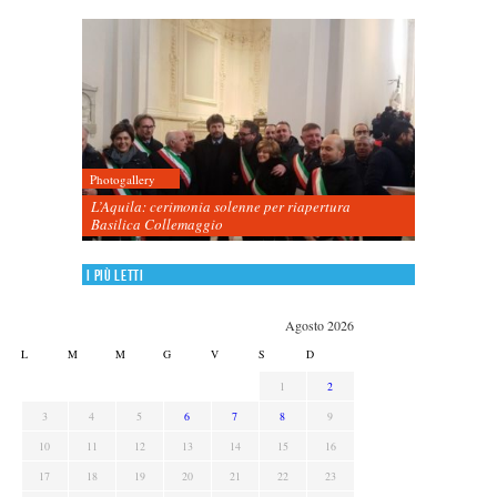
Photogallery
L’Aquila: cerimonia solenne per riapertura
Basilica Collemaggio
I più letti
Agosto 2026
L
M
M
G
V
S
D
1
2
3
4
5
6
7
8
9
10
11
12
13
14
15
16
17
18
19
20
21
22
23