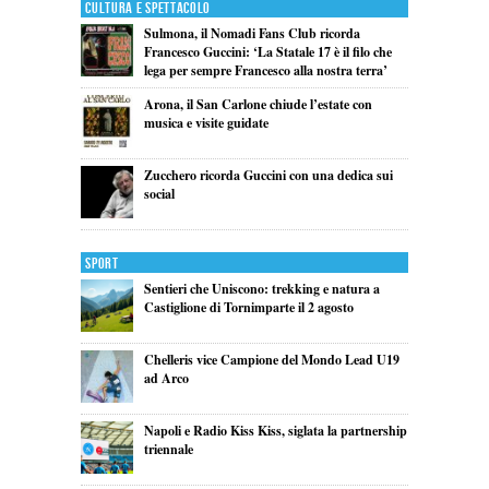
Cultura e Spettacolo
Sulmona, il Nomadi Fans Club ricorda
Francesco Guccini: ‘La Statale 17 è il filo che
lega per sempre Francesco alla nostra terra’
Arona, il San Carlone chiude l’estate con
musica e visite guidate
Zucchero ricorda Guccini con una dedica sui
social
Sport
Sentieri che Uniscono: trekking e natura a
Castiglione di Tornimparte il 2 agosto
Chelleris vice Campione del Mondo Lead U19
ad Arco
Napoli e Radio Kiss Kiss, siglata la partnership
triennale