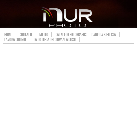
HOME
CONTATTI
METEO
CATALOGO FOTOGRAFICO – L’AQUILA RIFLESSA
LAVORA CON NOI
LA BOTTEGA DEI GIOVANI ARTISTI