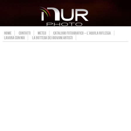
HOME
CONTATTI
METEO
CATALOGO FOTOGRAFICO – L’AQUILA RIFLESSA
LAVORA CON NOI
LA BOTTEGA DEI GIOVANI ARTISTI