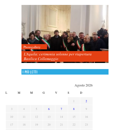
Photogallery
L’Aquila: cerimonia solenne per riapertura
Basilica Collemaggio
I più letti
Agosto 2026
L
M
M
G
V
S
D
1
2
3
4
5
6
7
8
9
10
11
12
13
14
15
16
17
18
19
20
21
22
23