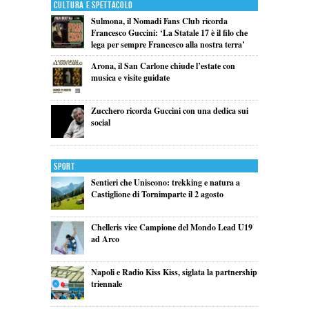
Cultura e Spettacolo
Sulmona, il Nomadi Fans Club ricorda
Francesco Guccini: ‘La Statale 17 è il filo che
lega per sempre Francesco alla nostra terra’
Arona, il San Carlone chiude l’estate con
musica e visite guidate
Zucchero ricorda Guccini con una dedica sui
social
Sport
Sentieri che Uniscono: trekking e natura a
Castiglione di Tornimparte il 2 agosto
Chelleris vice Campione del Mondo Lead U19
ad Arco
Napoli e Radio Kiss Kiss, siglata la partnership
triennale