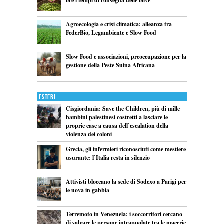
ore i tempi di consegna delle olive
Agroecologia e crisi climatica: alleanza tra
FederBio, Legambiente e Slow Food
Slow Food e associazioni, preoccupazione per la
gestione della Peste Suina Africana
Esteri
Cisgiordania: Save the Children, più di mille
bambini palestinesi costretti a lasciare le
proprie case a causa dell’escalation della
violenza dei coloni
Grecia, gli infermieri riconosciuti come mestiere
usurante: l’Italia resta in silenzio
Attivisti bloccano la sede di Sodexo a Parigi per
le uova in gabbia
Terremoto in Venezuela: i soccorritori cercano
di salvare le persone intrappolate tra le macerie