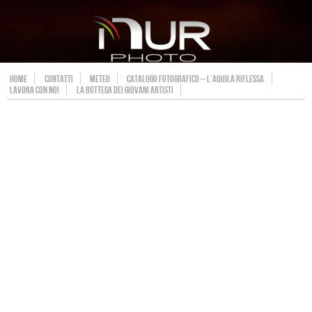
HOME
CONTATTI
METEO
CATALOGO FOTOGRAFICO – L’AQUILA RIFLESSA
LAVORA CON NOI
LA BOTTEGA DEI GIOVANI ARTISTI