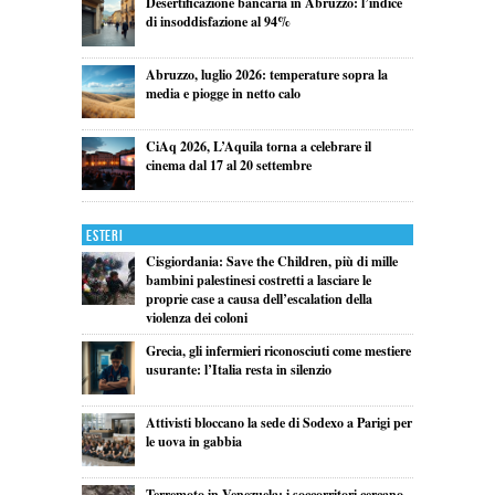
Desertificazione bancaria in Abruzzo: l’indice
di insoddisfazione al 94%
Abruzzo, luglio 2026: temperature sopra la
media e piogge in netto calo
CiAq 2026, L’Aquila torna a celebrare il
cinema dal 17 al 20 settembre
Esteri
Cisgiordania: Save the Children, più di mille
bambini palestinesi costretti a lasciare le
proprie case a causa dell’escalation della
violenza dei coloni
Grecia, gli infermieri riconosciuti come mestiere
usurante: l’Italia resta in silenzio
Attivisti bloccano la sede di Sodexo a Parigi per
le uova in gabbia
Terremoto in Venezuela: i soccorritori cercano