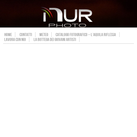
HOME
CONTATTI
METEO
CATALOGO FOTOGRAFICO – L’AQUILA RIFLESSA
LAVORA CON NOI
LA BOTTEGA DEI GIOVANI ARTISTI