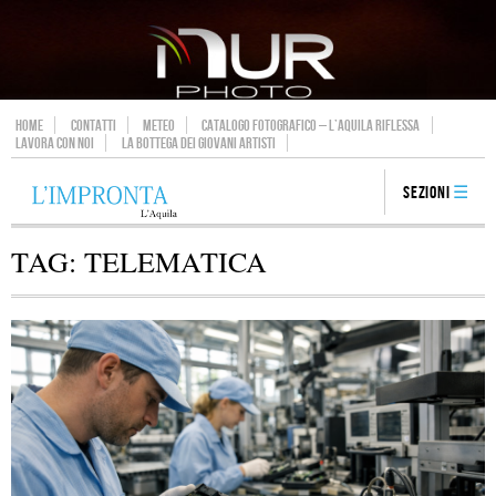
HOME
CONTATTI
METEO
CATALOGO FOTOGRAFICO – L’AQUILA RIFLESSA
LAVORA CON NOI
LA BOTTEGA DEI GIOVANI ARTISTI
Sezioni
TAG:
TELEMATICA