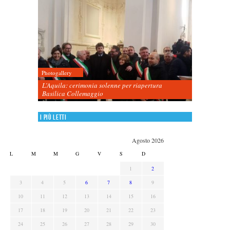
Photogallery
L’Aquila: cerimonia solenne per riapertura
Basilica Collemaggio
I più letti
Agosto 2026
L
M
M
G
V
S
D
1
2
3
4
5
6
7
8
9
10
11
12
13
14
15
16
17
18
19
20
21
22
23
24
25
26
27
28
29
30