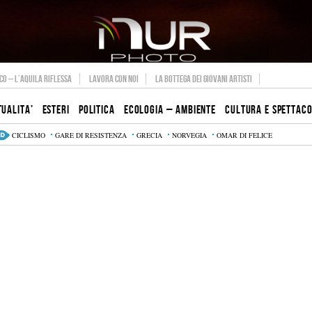
O – L’AQUILA RIFLESSA
LAVORA CON NOI
LA BOTTEGA DEI GIOVANI ARTISTI
TUALITA’
ESTERI
POLITICA
ECOLOGIA – AMBIENTE
CULTURA E SPETTAC
CICLISMO
GARE DI RESISTENZA
GRECIA
NORVEGIA
OMAR DI FELICE