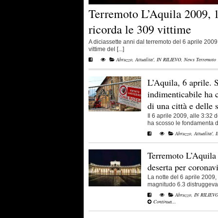
Terremoto L’Aquila 2009, 17
ricorda le 309 vittime
A diciassette anni dal terremoto del 6 aprile 2009
vittime del [...]
Abruzzo
,
Attualita'
,
IN RILIEVO
,
News Terremoto
L’Aquila, 6 aprile. 
indimenticabile ha 
di una città e delle 
Il 6 aprile 2009, alle 3:32
ha scosso le fondamenta del
Abruzzo
,
Attualita'
,
I
Terremoto L’Aquila 
deserta per coronav
La notte del 6 aprile 2009,
magnitudo 6.3 distruggeva L
Abruzzo
,
IN RILIEV
Continua...