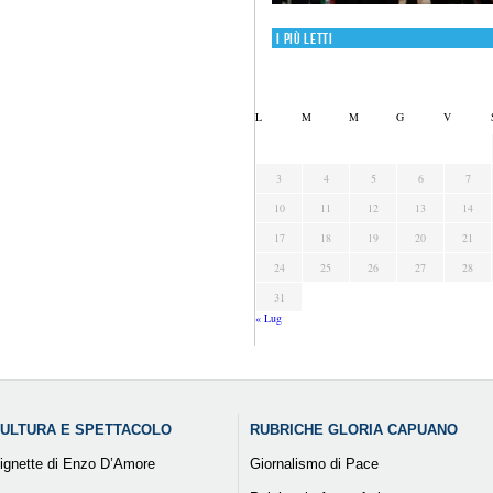
I più letti
L
M
M
G
V
3
4
5
6
7
10
11
12
13
14
17
18
19
20
21
24
25
26
27
28
31
« Lug
ULTURA E SPETTACOLO
RUBRICHE GLORIA CAPUANO
ignette di Enzo D’Amore
Giornalismo di Pace