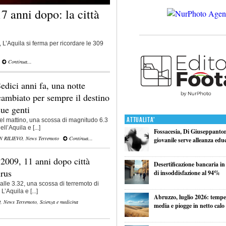
 anni dopo: la città
, L’Aquila si ferma per ricordare le 309
Continua...
Sedici anni fa, una notte
cambiato per sempre il destino
sue genti
Attualita'
 del mattino, una scossa di magnitudo 6.3
l’Aquila e [...]
Fossacesia, Di Giuseppantoni
N RILIEVO
,
News Terremoto
Continua...
giovanile serve alleanza edu
2009, 11 anni dopo città
Desertificazione bancaria in
irus
di insoddisfazione al 94%
 alle 3.32, una scossa di terremoto di
’Aquila e [...]
Abruzzo, luglio 2026: tempe
O
,
News Terremoto
,
Scienza e medicina
media e piogge in netto calo