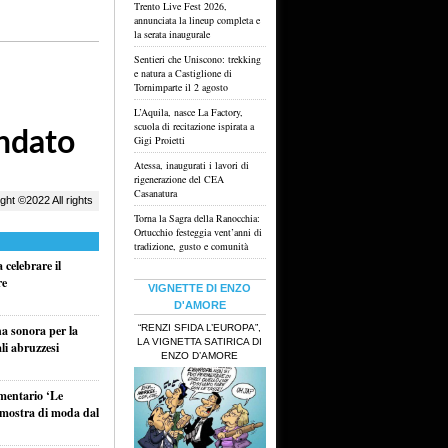
Trento Live Fest 2026,
annunciata la lineup completa e
la serata inaugurale
Sentieri che Uniscono: trekking
e natura a Castiglione di
Tornimparte il 2 agosto
L’Aquila, nasce La Factory,
scuola di recitazione ispirata a
Gigi Proietti
Atessa, inaugurati i lavori di
rigenerazione del CEA
Casanatura
Torna la Sagra della Ranocchia:
Ortucchio festeggia vent’anni di
tradizione, gusto e comunità
celebrare il
re
VIGNETTE DI ENZO
D'AMORE
“RENZI SFIDA L’EUROPA”,
na sonora per la
LA VIGNETTA SATIRICA DI
li abruzzesi
ENZO D’AMORE
umentario ‘Le
a mostra di moda dal