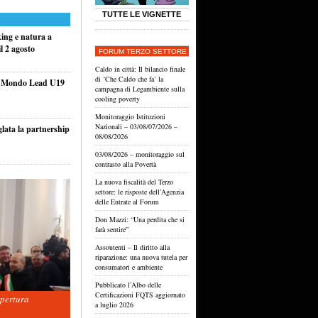
TUTTE LE VIGNETTE
king e natura a
l 2 agosto
FORUM TERZO SETTORE
Caldo in città: Il bilancio finale
di ‘Che Caldo che fa’ la
el Mondo Lead U19
campagna di Legambiente sulla
cooling poverty
Monitoraggio Istituzioni
Nazionali – 03/08/07/2026 –
glata la partnership
08/08/2026
03/08/2026 – monitoraggio sul
contrasto alla Povertà
La nuova fiscalità del Terzo
settore: le risposte dell’Agenzia
delle Entrate al Forum
Don Mazzi: “Una perdita che si
farà sentire”
Assoutenti – Il diritto alla
riparazione: una nuova tutela per
consumatori e ambiente
Pubblicato l’Albo delle
Certificazioni FQTS aggiornato
apertura
a luglio 2026