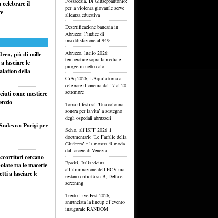
Fossacesia, Di Giuseppantonio:
celebrare il
per la violenza giovanile serve
re
alleanza educativa
Desertificazione bancaria in
Abruzzo: l’indice di
insoddisfazione al 94%
Abruzzo, luglio 2026:
ren, più di mille
temperature sopra la media e
a lasciare le
piogge in netto calo
alation della
CiAq 2026, L’Aquila torna a
celebrare il cinema dal 17 al 20
settembre
sciuti come mestiere
lenzio
Torna il festival ‘Una colonna
sonora per la vita’ a sostegno
degli ospedali abruzzesi
 Sodexo a Parigi per
Schio, all’ISFF 2026 il
documentario ‘Le Farfalle della
Giudecca’ e la mostra di moda
dal carcere di Venezia
ccorritori cercano
Epatiti, Italia vicina
olate tra le macerie
all’eliminazione dell’HCV ma
ti a lasciare le
restano criticità su B, Delta e
screening
Trento Live Fest 2026,
annunciata la lineup e l’evento
inaugurale RANDOM