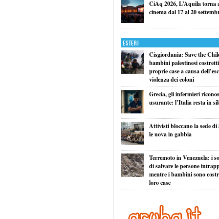
CiAq 2026, L’Aquila torna a 
cinema dal 17 al 20 settemb
Esteri
Cisgiordania: Save the Child
bambini palestinesi costretti 
proprie case a causa dell’esc
violenza dei coloni
Grecia, gli infermieri ricono
usurante: l’Italia resta in si
Attivisti bloccano la sede di
le uova in gabbia
Terremoto in Venezuela: i so
di salvare le persone intrapp
mentre i bambini sono costret
loro case