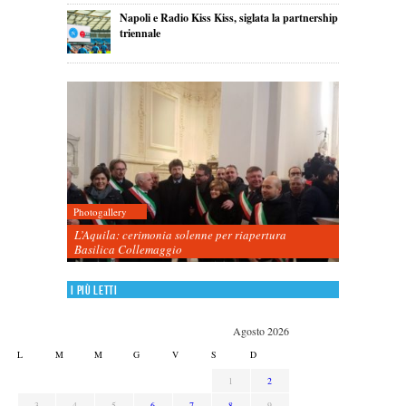
Napoli e Radio Kiss Kiss, siglata la partnership
triennale
Photogallery
L’Aquila: cerimonia solenne per riapertura
Basilica Collemaggio
I più letti
Agosto 2026
L
M
M
G
V
S
D
1
2
3
4
5
6
7
8
9