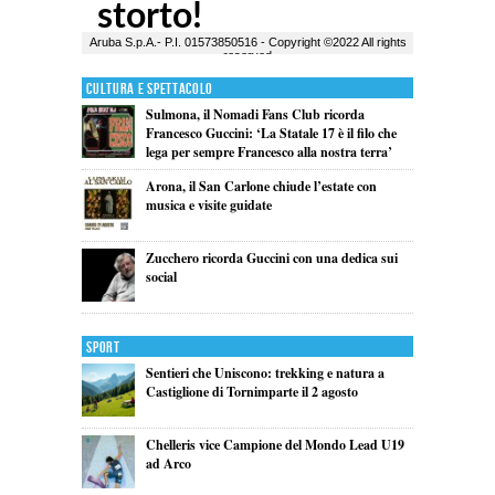
Cultura e Spettacolo
Sulmona, il Nomadi Fans Club ricorda
Francesco Guccini: ‘La Statale 17 è il filo che
lega per sempre Francesco alla nostra terra’
Arona, il San Carlone chiude l’estate con
musica e visite guidate
Zucchero ricorda Guccini con una dedica sui
social
Sport
Sentieri che Uniscono: trekking e natura a
Castiglione di Tornimparte il 2 agosto
Chelleris vice Campione del Mondo Lead U19
ad Arco