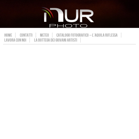
HOME
CONTATTI
METEO
CATALOGO FOTOGRAFICO – L’AQUILA RIFLESSA
LAVORA CON NOI
LA BOTTEGA DEI GIOVANI ARTISTI