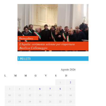
Photogallery
L’Aquila: cerimonia solenne per riapertura
Basilica Collemaggio
I più letti
Agosto 2026
L
M
M
G
V
S
D
1
2
3
4
5
6
7
8
9
10
11
12
13
14
15
16
17
18
19
20
21
22
23