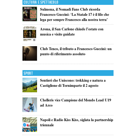
Cultura e Spettacolo
Sulmona, il Nomadi Fans Club ricorda
Francesco Guccini: ‘La Statale 17 è il filo che
lega per sempre Francesco alla nostra terra’
Arona, il San Carlone chiude l’estate con
musica e visite guidate
Club Tenco, il tributo a Francesco Guccini: un
punto di riferimento assoluto
Sport
Sentieri che Uniscono: trekking e natura a
Castiglione di Tornimparte il 2 agosto
Chelleris vice Campione del Mondo Lead U19
ad Arco
Napoli e Radio Kiss Kiss, siglata la partnership
triennale