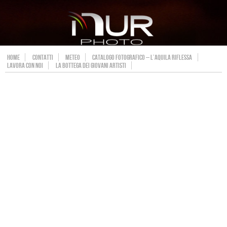
HOME
CONTATTI
METEO
CATALOGO FOTOGRAFICO – L’AQUILA RIFLESSA
LAVORA CON NOI
LA BOTTEGA DEI GIOVANI ARTISTI