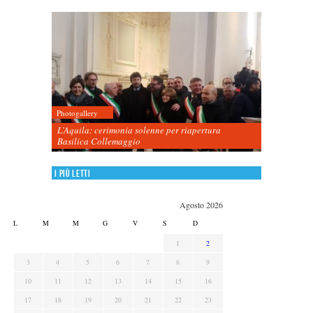
Photogallery
L’Aquila: cerimonia solenne per riapertura
Basilica Collemaggio
I più letti
Agosto 2026
L
M
M
G
V
S
D
1
2
3
4
5
6
7
8
9
10
11
12
13
14
15
16
17
18
19
20
21
22
23