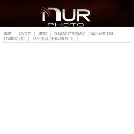
HOME
CONTATTI
METEO
CATALOGO FOTOGRAFICO – L’AQUILA RIFLESSA
LAVORA CON NOI
LA BOTTEGA DEI GIOVANI ARTISTI