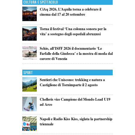
Cultura e Spettacolo
CiAq 2026, L’Aquila torna a celebrare il
cinema dal 17 al 20 settembre
Torna il festival ‘Una colonna sonora per la
vita’ a sostegno degli ospedali abruzzesi
Schio, all’ISFF 2026 il documentario ‘Le
Farfalle della Giudecca’ e la mostra di moda dal
carcere di Venezia
Sport
Sentieri che Uniscono: trekking e natura a
Castiglione di Tornimparte il 2 agosto
Chelleris vice Campione del Mondo Lead U19
ad Arco
Napoli e Radio Kiss Kiss, siglata la partnership
triennale