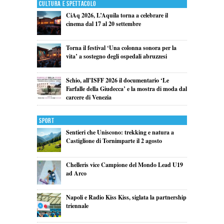
Cultura e Spettacolo
CiAq 2026, L’Aquila torna a celebrare il
cinema dal 17 al 20 settembre
Torna il festival ‘Una colonna sonora per la
vita’ a sostegno degli ospedali abruzzesi
Schio, all’ISFF 2026 il documentario ‘Le
Farfalle della Giudecca’ e la mostra di moda dal
carcere di Venezia
Sport
Sentieri che Uniscono: trekking e natura a
Castiglione di Tornimparte il 2 agosto
Chelleris vice Campione del Mondo Lead U19
ad Arco
Napoli e Radio Kiss Kiss, siglata la partnership
triennale