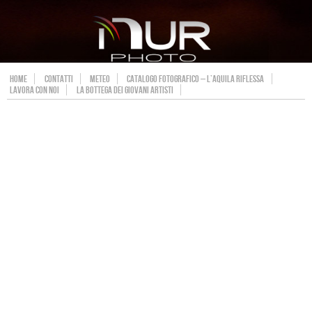
HOME
CONTATTI
METEO
CATALOGO FOTOGRAFICO – L’AQUILA RIFLESSA
LAVORA CON NOI
LA BOTTEGA DEI GIOVANI ARTISTI