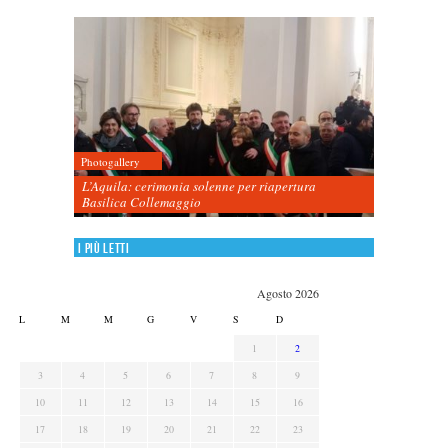
Photogallery
L’Aquila: cerimonia solenne per riapertura
Basilica Collemaggio
I più letti
Agosto 2026
L
M
M
G
V
S
D
1
2
3
4
5
6
7
8
9
10
11
12
13
14
15
16
17
18
19
20
21
22
23