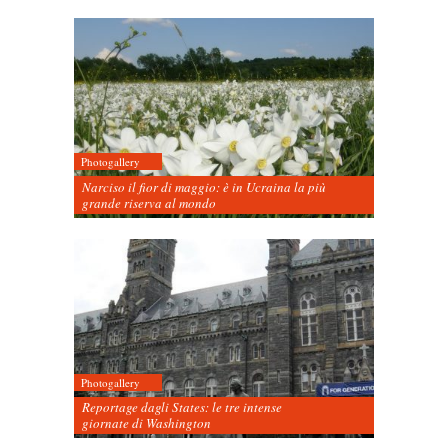
Photogallery
Narciso il fior di maggio: è in Ucraina la più
grande riserva al mondo
Photogallery
Reportage dagli States: le tre intense
giornate di Washington