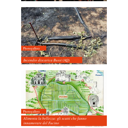
Photogallery
Incendio discarica Bussi (AQ)
Photogallery
Alimenta la bellezza: gli scatti che fanno
innamorare del Fucino