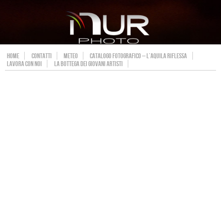
HOME
CONTATTI
METEO
CATALOGO FOTOGRAFICO – L’AQUILA RIFLESSA
LAVORA CON NOI
LA BOTTEGA DEI GIOVANI ARTISTI