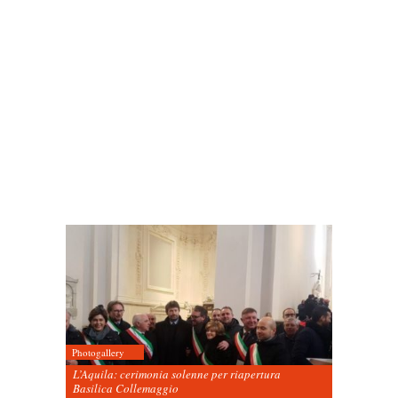
Photogallery
L’Aquila: cerimonia solenne per riapertura
Basilica Collemaggio