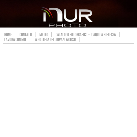
HOME
CONTATTI
METEO
CATALOGO FOTOGRAFICO – L’AQUILA RIFLESSA
LAVORA CON NOI
LA BOTTEGA DEI GIOVANI ARTISTI