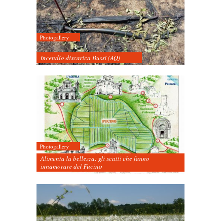
Photogallery
Incendio discarica Bussi (AQ)
Photogallery
Alimenta la bellezza: gli scatti che fanno
innamorare del Fucino