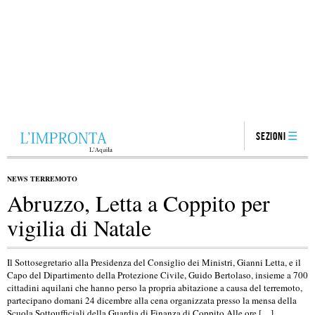
Sezioni
NEWS TERREMOTO
Abruzzo, Letta a Coppito per
vigilia di Natale
Il Sottosegretario alla Presidenza del Consiglio dei Ministri, Gianni Letta, e il
Capo del Dipartimento della Protezione Civile, Guido Bertolaso, insieme a 700
cittadini aquilani che hanno perso la propria abitazione a causa del terremoto,
partecipano domani 24 dicembre alla cena organizzata presso la mensa della
Scuola Sottoufficiali della Guardia di Finanza di Coppito.Alle ore […]