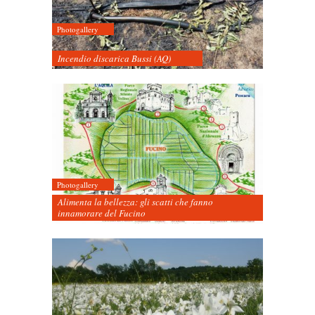
Photogallery
Incendio discarica Bussi (AQ)
Photogallery
Alimenta la bellezza: gli scatti che fanno
innamorare del Fucino