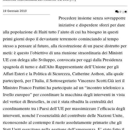
19 Gennaio 2010
0
|
Procedere insieme senza sovrapporre
iniziative e disperdere sforzi per dare
alla popolazione di Haiti tutto l’aiuto di cui ha bisogno in questi
primi giorni dopo il devastante terremoto cominciando al tempo
stesso a pensare al futuro, alla ricostruzione di un paese distrutto per
metà: è questo l’obiettivo di una riunione straordinaria dei Ministri
UE con delega allo Sviluppo, convocata per oggi dalla Presidenza
spagnola di turno e dall’Alto Rappresentante dell’Unione per gli
Affari Esteri e la Politica di Sicurezza, Catherine Asthon, alla quale
parteciperà, per l’Italia, il Sottosegretario Vincenzo Scotti.
Già ieri il
Ministro Franco Frattini ha partecipato ad un “incontro telefonico a
livello europeo” per coordinare la macchina degli interventi in vista
del vertice di Bruxelles, in cui è stata ribadita la centralità del
coordinamento tra i Paesi dell’UE per massimizzare l’efficacia degli
interventi, nonché l’essenzialità del contributo delle Nazioni Unite,
riconoscendo al contempo il ruolo assolutamente primario che gli
Stati Uniti esercitano nella gestione dell’emergenza. E’ stato fatto il