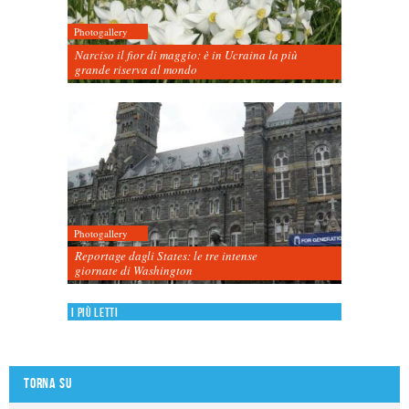
Photogallery
Narciso il fior di maggio: è in Ucraina la più
grande riserva al mondo
Photogallery
Reportage dagli States: le tre intense
giornate di Washington
I più letti
Torna su