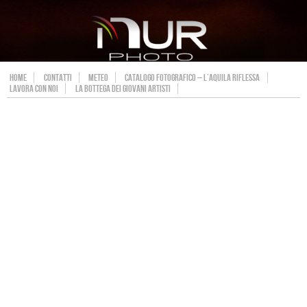
HOME
CONTATTI
METEO
CATALOGO FOTOGRAFICO – L’AQUILA RIFLESSA
LAVORA CON NOI
LA BOTTEGA DEI GIOVANI ARTISTI