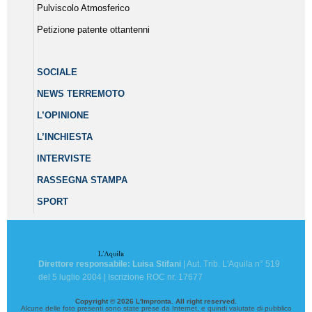
Pulviscolo Atmosferico
Petizione patente ottantenni
SOCIALE
NEWS TERREMOTO
L’OPINIONE
L’INCHIESTA
INTERVISTE
RASSEGNA STAMPA
SPORT
Direttore responsabile: Luisa Stifani
| Aut. Trib. L'Aquila n° 519
del 5 luglio 2004 | Iscrizione ROC nr. 17677
Copyright © 2026 L'Impronta. All right reserved.
Alcune delle foto presenti sono state prese da Internet, e quindi valutate di pubblico