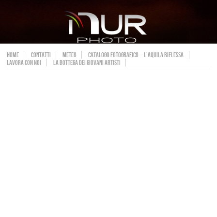
HOME
CONTATTI
METEO
CATALOGO FOTOGRAFICO – L’AQUILA RIFLESSA
LAVORA CON NOI
LA BOTTEGA DEI GIOVANI ARTISTI