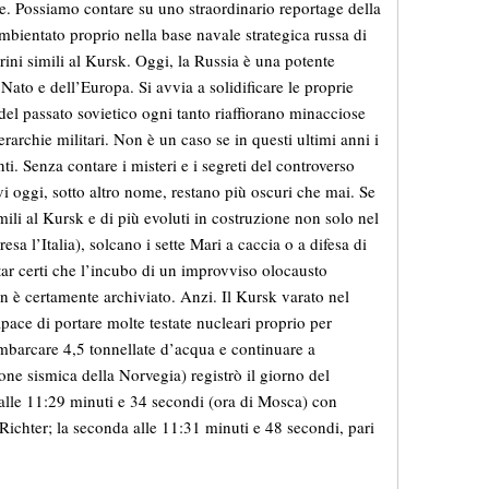
re. Possiamo contare su uno straordinario reportage della
ambientato proprio nella base navale strategica russa di
ni simili al Kursk. Oggi, la Russia è una potente
Nato e dell’Europa. Si avvia a solidificare le proprie
i del passato sovietico ogni tanto riaffiorano minacciose
gerarchie militari. Non è un caso se in questi ultimi anni i
ti. Senza contare i misteri e i segreti del controverso
vi oggi, sotto altro nome, restano più oscuri che mai. Se
ili al Kursk e di più evoluti in costruzione non solo nel
a l’Italia), solcano i sette Mari a caccia o a difesa di
tar certi che l’incubo di un improvviso olocausto
n è certamente archiviato. Anzi. Il Kursk varato nel
ce di portare molte testate nucleari proprio per
imbarcare 4,5 tonnellate d’acqua e continuare a
zione sismica della Norvegia) registrò il giorno del
 alle 11:29 minuti e 34 secondi (ora di Mosca) con
 Richter; la seconda alle 11:31 minuti e 48 secondi, pari