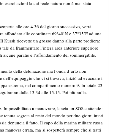
 esercitazioni la cui reale natura non è mai stata
operta alle ore 4.36 del giorno successivo, verrà
 era affondato alle coordinate 69°40’N e 37°35’E ad una
Il Kursk ricevette un grosso danno alla parte prodiera:
 tale da frammentare l’intera area anteriore superiore
i alcune paratie e l’affondamento del sommergibile.
momento della detonazione ma l’onda d’urto non
e dell’equipaggio che vi si trovava, iniziò ad evacuare i
oppa estrema, nel compartimento numero 9. In totale 23
eguiranno dalle 13.34 alle 15.15. Poi più nulla.
e. Impossibilitato a manovrare, lancia un SOS e attende i
e tenuta segreta al resto del mondo per due giorni interi
sia denuncia il fatto. Il capo della marina militare russa
una manovra errata, ma si sospetterà sempre che si tratti