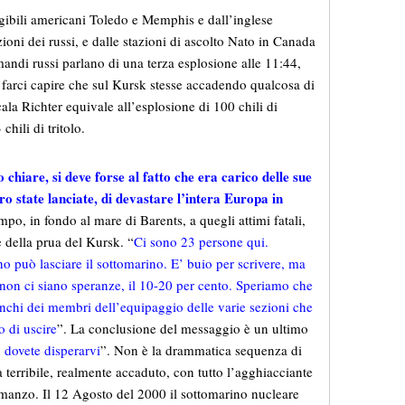
rgibili americani Toledo e Memphis e dall’inglese
ioni dei russi, e dalle stazioni di ascolto Nato in Canada
omandi russi parlano di una terza esplosione alle 11:44,
r farci capire che sul Kursk stesse accadendo qualcosa di
cala Richter equivale all’esplosione di 100 chili di
chili di tritolo.
 chiare, si deve forse al fatto che era carico delle sue
ro state lanciate, di devastare l’intera Europa in
po, in fondo al mare di Barents, a quegli attimi fatali,
e della prua del Kursk. “
Ci sono 23 persone qui.
 può lasciare il sottomarino. E’ buio per scrivere, ma
 non ci siano speranze, il 10-20 per cento. Speriamo che
nchi dei membri dell’equipaggio delle varie sezioni che
o di uscire
”. La conclusione del messaggio è un ultimo
on dovete disperarvi
”. Non è la drammatica sequenza di
a terribile, realmente accaduto, con tutto l’agghiacciante
omanzo. Il 12 Agosto del 2000 il sottomarino nucleare