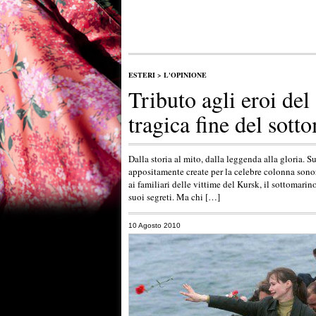
ESTERI
>
L'OPINIONE
Tributo agli eroi del
tragica fine del sott
Dalla storia al mito, dalla leggenda alla gloria. 
appositamente create per la celebre colonna sonor
ai familiari delle vittime del Kursk, il sottomarin
suoi segreti. Ma chi […]
10 Agosto 2010