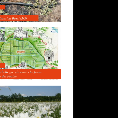
iscarica Bussi (AQ)
 bellezza: gli scatti che fanno
 del Fucino