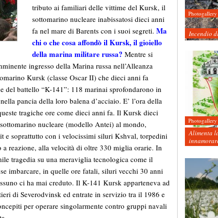
tributo ai familiari delle vittime del Kursk, il
Photogallery
sottomarino nucleare inabissatosi dieci anni
Ma
fa nel mare di Barents con i suoi segreti.
Incendio d
chi o che cosa affondò il Kursk, il gioiello
della marina militare russa?
Mentre si
imminente ingresso della Marina russa nell’Alleanza
tomarino Kursk (classe Oscar II) che dieci anni fa
fine del battello “K-141”: 118 marinai sprofondarono in
lla pancia della loro balena d’acciaio. E’ l’ora della
ueste tragiche ore come dieci anni fa. Il Kursk dieci
Photogallery
ato sottomarino nucleare (modello Antei) al mondo,
Alimenta la
 e soprattutto con i velocissimi siluri Kshval, torpedini
innamorare
a reazione, alla velocità di oltre 330 miglia orarie. In
mile tragedia su una meraviglia tecnologica come il
e imbarcare, in quelle ore fatali, siluri vecchi 30 anni
essuno ci ha mai creduto. Il K-141 Kursk apparteneva ad
tieri di Severodvinsk ed entrate in servizio tra il 1986 e
 concepiti per operare singolarmente contro gruppi navali
ta.