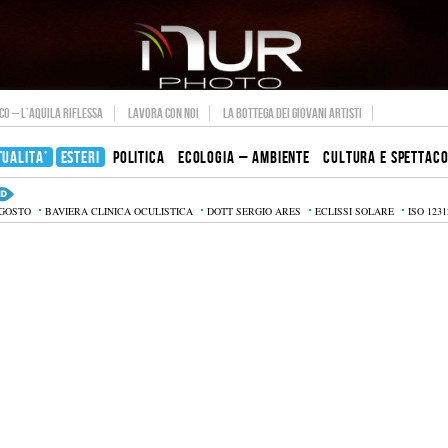
O – L’AQUILA RIFLESSA
LAVORA CON NOI
LA BOTTEGA DEI GIOVANI ARTISTI
TUALITA’
ESTERI
POLITICA
ECOLOGIA – AMBIENTE
CULTURA E SPETTAC
AGOSTO
BAVIERA CLINICA OCULISTICA
DOTT SERGIO ARES
ECLISSI SOLARE
ISO 1231