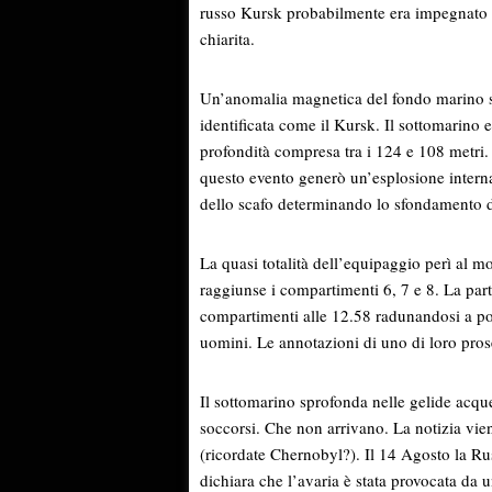
russo Kursk probabilmente era impegnato in
chiarita.
Un’anomalia magnetica del fondo marino sc
identificata come il Kursk. Il sottomarino
profondità compresa tra i 124 e 108 metri. 
questo evento generò un’esplosione interna
dello scafo determinando lo sfondamento d
La quasi totalità dell’equipaggio perì al 
raggiunse i compartimenti 6, 7 e 8. La part
compartimenti alle 12.58 radunandosi a p
uomini. Le annotazioni di uno di loro pros
Il sottomarino sprofonda nelle gelide acqu
soccorsi. Che non arrivano. La notizia vien
(ricordate Chernobyl?). Il 14 Agosto la Rus
dichiara che l’avaria è stata provocata da 