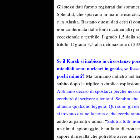
Gli stessi dati furono registrati dai somme
Splendid, che spiavano in mare le esercitaz
e in Alaska. Bastano questi dati certi (i c
non confermata dalle fonti occidentali) pe
eccezionale e terribile. Il grado 1,5 della s
tritolo. Il grado 3,5 alla detonazione di 233 
Se il Kursk si inabissò in circostanze poco
micidiali armi nucleari in grado, se fosse
pochi minuti?
Ma torniamo indietro nel tem
subito dopo la triplice o duplice esplosion
Abbiamo deciso di spostarci perché nessuno
cercherò di scrivere a tentoni. Sembra che
almeno qualcuno leggerà. Qui sono gli ele
si trovano ora nella nona e che cercherann
addio ai parenti e amici: “
Saluti a tutti, n
un film di spionaggio, è un fatto di cronac
sapore di irrealtà che potrebbe avere un r