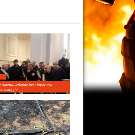
cerimonia solenne per riapertura
ollemaggio