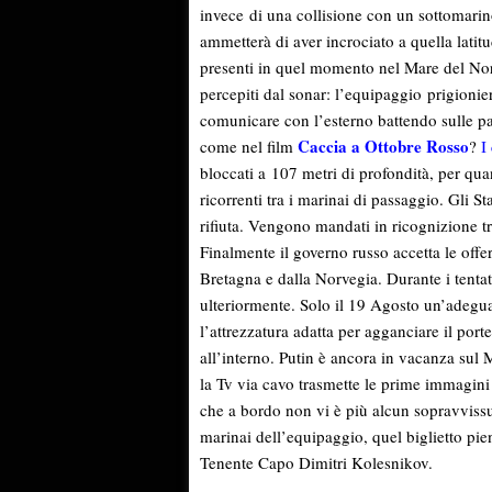
invece di una collisione con un sottomarin
ammetterà di aver incrociato a quella lati
presenti in quel momento nel Mare del Nor
percepiti dal sonar: l’equipaggio prigionie
comunicare con l’esterno battendo sulle pa
Caccia a Ottobre Rosso
come nel film
?
I
bloccati a 107 metri di profondità, per qu
ricorrenti tra i marinai di passaggio. Gli S
rifiuta. Vengono mandati in ricognizione tre
Finalmente il governo russo accetta le off
Bretagna e dalla Norvegia. Durante i tentati
ulteriormente. Solo il 19 Agosto un’adegua
l’attrezzatura adatta per agganciare il port
all’interno. Putin è ancora in vacanza sul
la Tv via cavo trasmette le prime immagini
che a bordo non vi è più alcun sopravvissu
marinai dell’equipaggio, quel biglietto pie
Tenente Capo Dimitri Kolesnikov.