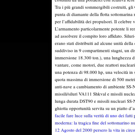
Tra i più grandi sommergibili costruiti, gl
punta di diamante della flotta sottomarina ru
per l’affidabilità dei propulsori. Il celebr
L’armamento particolarmente potente li re
ad assolvere il compito loro affidato. Silu
erano stati distribuiti ad alcune unità della
suddiviso in 9 compartimenti stagni, un di
immersione 18.300 ton.), una lunghezza di
vantare, come motori, due reattori nuclear
una potenza di 98.000 hp, una velocità in 
quota massima di immersione di 500 metri.
anti-nave a cambiamento di ambiente SS-N-
missili/siluri VA111 Shkval e missili nucle
lunga durata DST90 e missili nucleari SS-N-
ghiotta opportunità servita su un piatto d’
facile fare luce sulla verità di uno dei fatti
moderna: la tragica fine del sottomarino n
12 Agosto del 2000 persero la vita in circ