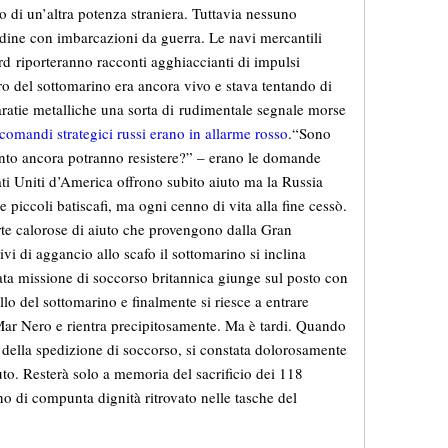
o di un’altra potenza straniera. Tuttavia nessuno
tudine con imbarcazioni da guerra. Le navi mercantili
d riporteranno racconti agghiaccianti di impulsi
ro del sottomarino era ancora vivo e stava tentando di
ratie metalliche una sorta di rudimentale segnale morse
 comandi strategici russi erano in allarme rosso
.“Sono
anto ancora potranno resistere?” – erano le domande
tati Uniti d’America offrono subito aiuto ma la Russia
 piccoli batiscafi, ma ogni cenno di vita alla fine cessò.
erte calorose di aiuto che provengono dalla Gran
vi di aggancio allo scafo il sottomarino si inclina
ta missione di soccorso britannica giunge sul posto con
ello del sottomarino e finalmente si riesce a entrare
 Mar Nero e rientra precipitosamente. Ma è tardi. Quando
 della spedizione di soccorso, si constata dolorosamente
to. Resterà solo a memoria del sacrificio dei 118
no di compunta dignità ritrovato nelle tasche del