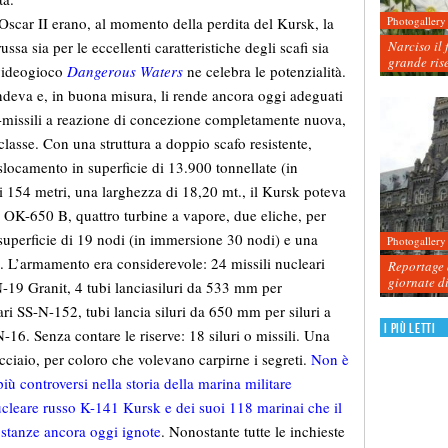
Photogallery
i Oscar II erano, al momento della perdita del Kursk, la
Narciso il 
ssa sia per le eccellenti caratteristiche degli scafi sia
grande ris
e videogioco
Dangerous Waters
ne celebra le potenzialità.
ndeva e, in buona misura, li rende ancora oggi adeguati
ri-missili a reazione di concezione completamente nuova,
 classe. Con una struttura a doppio scafo resistente,
slocamento in superficie di 13.900 tonnellate (in
 154 metri, una larghezza di 18,20 mt., il Kursk poteva
i OK-650 B, quattro turbine a vapore, due eliche, per
superficie di 19 nodi (in immersione 30 nodi) e una
Photogallery
 L’armamento era considerevole: 24 missili nucleari
Reportage d
giornate d
19 Granit, 4 tubi lanciasiluri da 533 mm per
ari SS-N-152, tubi lancia siluri da 650 mm per siluri a
I più letti
16. Senza contare le riserve: 18 siluri o missili. Una
acciaio, per coloro che volevano carpirne i segreti.
Non è
 più controversi nella storia della marina militare
ucleare russo K-141 Kursk e dei suoi 118 marinai che il
ostanze ancora oggi ignote
. Nonostante tutte le inchieste