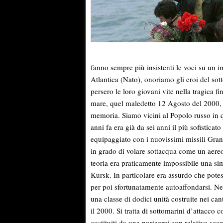
fanno sempre più insistenti le voci su un 
Atlantica (Nato), onoriamo gli eroi del sot
persero le loro giovani vite nella tragica 
mare, quel maledetto 12 Agosto del 2000, ne
memoria. Siamo vicini al Popolo russo in q
anni fa era già da sei anni il più sofistic
equipaggiato con i nuovissimi missili Granit
in grado di volare sottacqua come un aereo 
teoria era praticamente impossibile una si
Kursk. In particolare era assurdo che potess
per poi sfortunatamente autoaffondarsi. N
una classe di dodici unità costruite nei can
il 2000. Si tratta di sottomarini d’attacco
costituiti da una portaerei con relativa scor