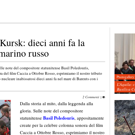
 Kursk: dieci anni fa la
omarino russo
Sulle note del compositore statunitense Basil Poledouris,
a del film Caccia a Ottobre Rosso, esprimiamo il nostro tributo
Photogallery
o nucleare inabissatosi dieci anni fa nel mare di Barents con i
L’Aquila: 
Basilica C
2 Commenti
|
Dalla storia al mito, dalla leggenda alla
gloria. Sulle note del compositore
Basil Poledouris
statunitense
, appositamente
create per la celebre colonna sonora del film
Caccia a Ottobre Rosso, esprimiamo il nostro