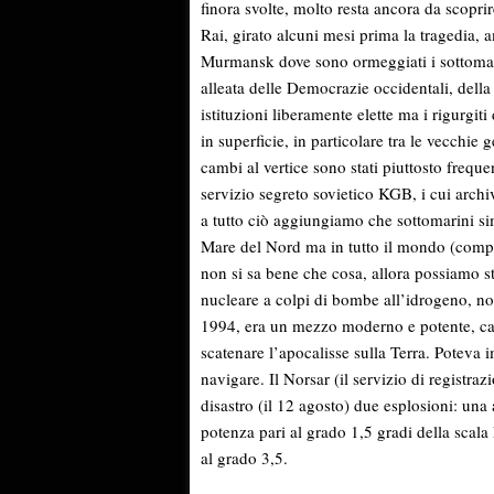
finora svolte, molto resta ancora da scopri
Rai, girato alcuni mesi prima la tragedia, 
Murmansk dove sono ormeggiati i sottomari
alleata delle Democrazie occidentali, della 
istituzioni liberamente elette ma i rigurgit
in superficie, in particolare tra le vecchie 
cambi al vertice sono stati piuttosto frequen
servizio segreto sovietico KGB, i cui archi
a tutto ciò aggiungiamo che sottomarini sim
Mare del Nord ma in tutto il mondo (compres
non si sa bene che cosa, allora possiamo s
nucleare a colpi di bombe all’idrogeno, no
1994, era un mezzo moderno e potente, capa
scatenare l’apocalisse sulla Terra. Poteva 
navigare. Il Norsar (il servizio di registra
disastro (il 12 agosto) due esplosioni: una
potenza pari al grado 1,5 gradi della scala
al grado 3,5.