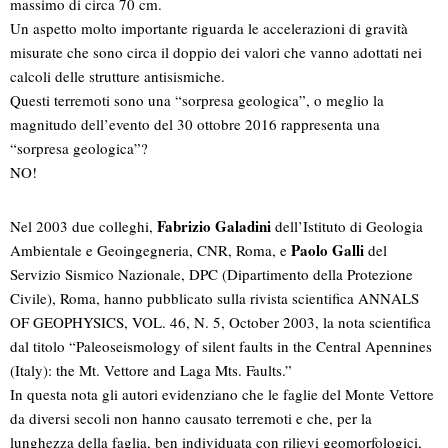
massimo di circa 70 cm.
Un aspetto molto importante riguarda le accelerazioni di gravità
misurate che sono circa il doppio dei valori che vanno adottati nei
calcoli delle strutture antisismiche.
Questi terremoti sono una “sorpresa geologica”, o meglio la
magnitudo dell’evento del 30 ottobre 2016 rappresenta una
“sorpresa geologica”?
NO!
Fabrizio Galadini
Nel 2003 due colleghi,
dell’Istituto di Geologia
Paolo Galli
Ambientale e Geoingegneria, CNR, Roma, e
del
Servizio Sismico Nazionale, DPC (Dipartimento della Protezione
Civile), Roma, hanno pubblicato sulla rivista scientifica ANNALS
OF GEOPHYSICS, VOL. 46, N. 5, October 2003, la nota scientifica
dal titolo “Paleoseismology of silent faults in the Central Apennines
(Italy): the Mt. Vettore and Laga Mts. Faults.”
In questa nota gli autori evidenziano che le faglie del Monte Vettore
da diversi secoli non hanno causato terremoti e che, per la
lunghezza della faglia, ben individuata con rilievi geomorfologici,