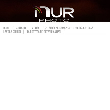
HOME
CONTATTI
METEO
CATALOGO FOTOGRAFICO – L’AQUILA RIFLESSA
LAVORA CON NOI
LA BOTTEGA DEI GIOVANI ARTISTI