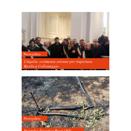
Photogallery
L’Aquila: cerimonia solenne per riapertura
Basilica Collemaggio
Photogallery
Incendio discarica Bussi (AQ)