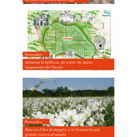
Photogallery
Alimenta la bellezza: gli scatti che fanno
innamorare del Fucino
Photogallery
Narciso il fior di maggio: è in Ucraina la più
grande riserva al mondo