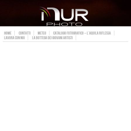
HOME
CONTATTI
METEO
CATALOGO FOTOGRAFICO – L’AQUILA RIFLESSA
LAVORA CON NOI
LA BOTTEGA DEI GIOVANI ARTISTI