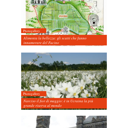
Photogallery
Alimenta la bellezza: gli scatti che fanno
innamorare del Fucino
Photogallery
Narciso il fior di maggio: è in Ucraina la più
grande riserva al mondo