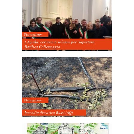
Photogallery
L’Aquila: cerimonia solenne per riapertura
Basilica Collemaggio
Photogallery
Incendio discarica Bussi (AQ)