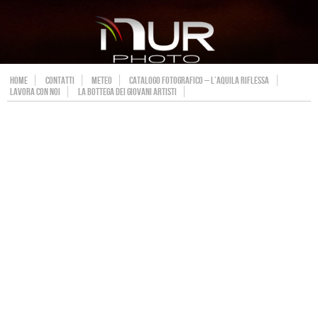
HOME
CONTATTI
METEO
CATALOGO FOTOGRAFICO – L’AQUILA RIFLESSA
LAVORA CON NOI
LA BOTTEGA DEI GIOVANI ARTISTI