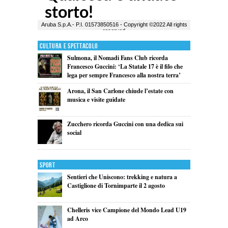
Cultura e Spettacolo
Sulmona, il Nomadi Fans Club ricorda
Francesco Guccini: ‘La Statale 17 è il filo che
lega per sempre Francesco alla nostra terra’
Arona, il San Carlone chiude l’estate con
musica e visite guidate
Zucchero ricorda Guccini con una dedica sui
social
Sport
Sentieri che Uniscono: trekking e natura a
Castiglione di Tornimparte il 2 agosto
Chelleris vice Campione del Mondo Lead U19
ad Arco