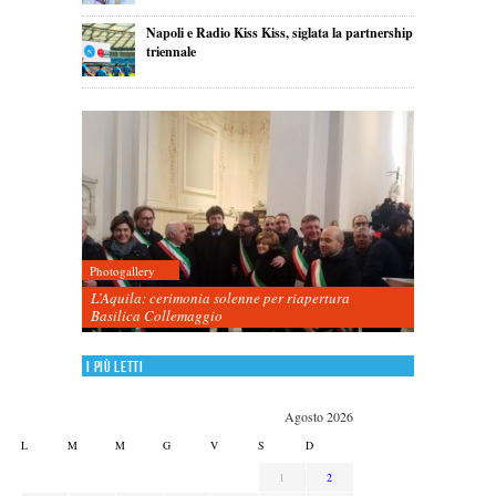
Napoli e Radio Kiss Kiss, siglata la partnership
triennale
Photogallery
L’Aquila: cerimonia solenne per riapertura
Basilica Collemaggio
I più letti
Agosto 2026
L
M
M
G
V
S
D
1
2