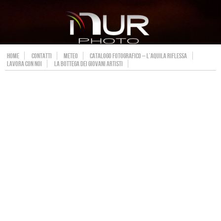
HOME
CONTATTI
METEO
CATALOGO FOTOGRAFICO – L’AQUILA RIFLESSA
LAVORA CON NOI
LA BOTTEGA DEI GIOVANI ARTISTI