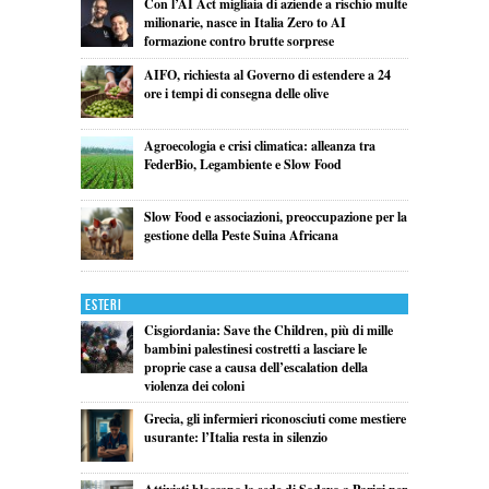
Con l’AI Act migliaia di aziende a rischio multe
milionarie, nasce in Italia Zero to AI
formazione contro brutte sorprese
AIFO, richiesta al Governo di estendere a 24
ore i tempi di consegna delle olive
Agroecologia e crisi climatica: alleanza tra
FederBio, Legambiente e Slow Food
Slow Food e associazioni, preoccupazione per la
gestione della Peste Suina Africana
Esteri
Cisgiordania: Save the Children, più di mille
bambini palestinesi costretti a lasciare le
proprie case a causa dell’escalation della
violenza dei coloni
Grecia, gli infermieri riconosciuti come mestiere
usurante: l’Italia resta in silenzio