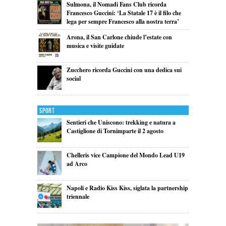
Sulmona, il Nomadi Fans Club ricorda
Francesco Guccini: ‘La Statale 17 è il filo che
lega per sempre Francesco alla nostra terra’
Arona, il San Carlone chiude l’estate con
musica e visite guidate
Zucchero ricorda Guccini con una dedica sui
social
Sport
Sentieri che Uniscono: trekking e natura a
Castiglione di Tornimparte il 2 agosto
Chelleris vice Campione del Mondo Lead U19
ad Arco
Napoli e Radio Kiss Kiss, siglata la partnership
triennale