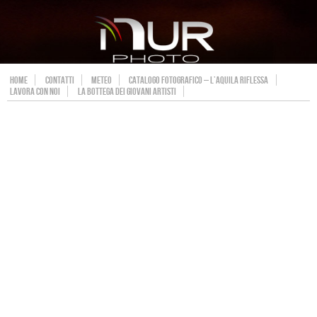
HOME
CONTATTI
METEO
CATALOGO FOTOGRAFICO – L’AQUILA RIFLESSA
LAVORA CON NOI
LA BOTTEGA DEI GIOVANI ARTISTI