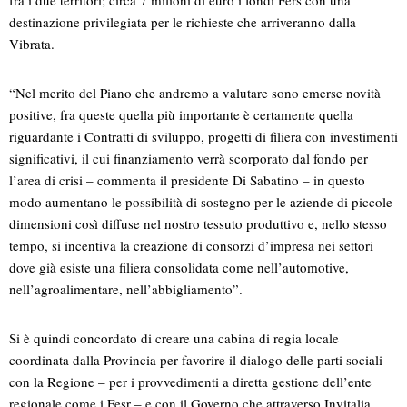
fra i due territori; circa 7 milioni di euro i fondi Fers con una
destinazione privilegiata per le richieste che arriveranno dalla
Vibrata.
“Nel merito del Piano che andremo a valutare sono emerse novità
positive, fra queste quella più importante è certamente quella
riguardante i Contratti di sviluppo, progetti di filiera con investimenti
significativi, il cui finanziamento verrà scorporato dal fondo per
l’area di crisi – commenta il presidente Di Sabatino – in questo
modo aumentano le possibilità di sostegno per le aziende di piccole
dimensioni così diffuse nel nostro tessuto produttivo e, nello stesso
tempo, si incentiva la creazione di consorzi d’impresa nei settori
dove già esiste una filiera consolidata come nell’automotive,
nell’agroalimentare, nell’abbigliamento”.
Si è quindi concordato di creare una cabina di regia locale
coordinata dalla Provincia per favorire il dialogo delle parti sociali
con la Regione – per i provvedimenti a diretta gestione dell’ente
regionale come i Fesr – e con il Governo che attraverso Invitalia