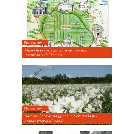
Photogallery
Alimenta la bellezza: gli scatti che fanno
innamorare del Fucino
Photogallery
Narciso il fior di maggio: è in Ucraina la più
grande riserva al mondo