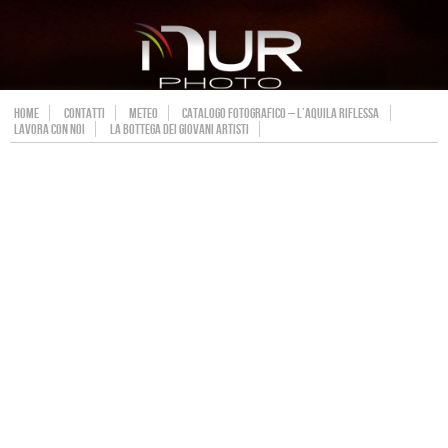
HOME
CONTATTI
METEO
CATALOGO FOTOGRAFICO – L’AQUILA RIFLESSA
LAVORA CON NOI
LA BOTTEGA DEI GIOVANI ARTISTI