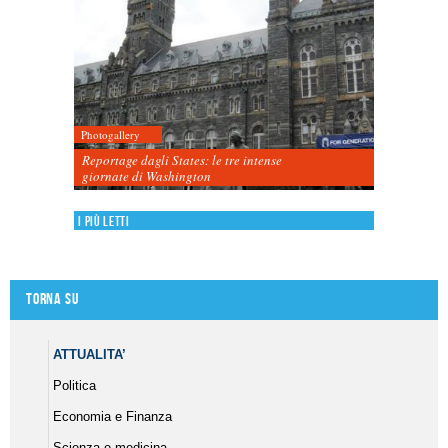
Photogallery
Reportage dagli States: le tre intense
giornate di Washington
I più letti
Torna su
ATTUALITA’
Politica
Economia e Finanza
Scienza e medicina