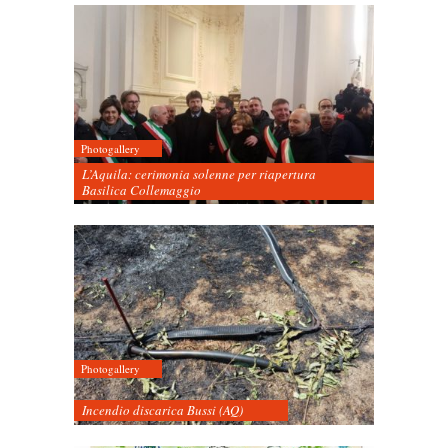
Photogallery
L’Aquila: cerimonia solenne per riapertura
Basilica Collemaggio
Photogallery
Incendio discarica Bussi (AQ)