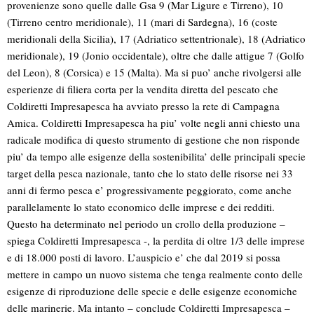
provenienze sono quelle dalle Gsa 9 (Mar Ligure e Tirreno), 10
(Tirreno centro meridionale), 11 (mari di Sardegna), 16 (coste
meridionali della Sicilia), 17 (Adriatico settentrionale), 18 (Adriatico
meridionale), 19 (Jonio occidentale), oltre che dalle attigue 7 (Golfo
del Leon), 8 (Corsica) e 15 (Malta). Ma si puo’ anche rivolgersi alle
esperienze di filiera corta per la vendita diretta del pescato che
Coldiretti Impresapesca ha avviato presso la rete di Campagna
Amica. Coldiretti Impresapesca ha piu’ volte negli anni chiesto una
radicale modifica di questo strumento di gestione che non risponde
piu’ da tempo alle esigenze della sostenibilita’ delle principali specie
target della pesca nazionale, tanto che lo stato delle risorse nei 33
anni di fermo pesca e’ progressivamente peggiorato, come anche
parallelamente lo stato economico delle imprese e dei redditi.
Questo ha determinato nel periodo un crollo della produzione –
spiega Coldiretti Impresapesca -, la perdita di oltre 1/3 delle imprese
e di 18.000 posti di lavoro. L’auspicio e’ che dal 2019 si possa
mettere in campo un nuovo sistema che tenga realmente conto delle
esigenze di riproduzione delle specie e delle esigenze economiche
delle marinerie. Ma intanto – conclude Coldiretti Impresapesca –