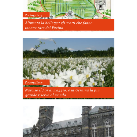
Photogallery
Alimenta la bellezza: gli scatti che fanno
innamorare del Fucino
Photogallery
Narciso il fior di maggio: è in Ucraina la più
grande riserva al mondo