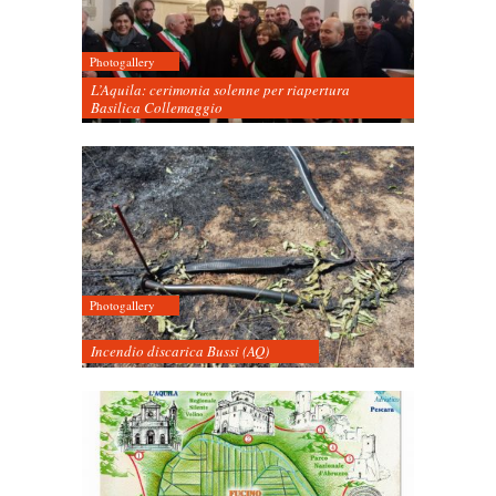
Photogallery
L’Aquila: cerimonia solenne per riapertura
Basilica Collemaggio
Photogallery
Incendio discarica Bussi (AQ)