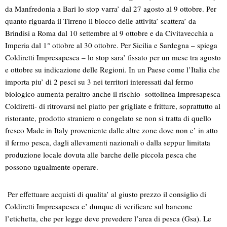
da Manfredonia a Bari lo stop varra’ dal 27 agosto al 9 ottobre. Per
quanto riguarda il Tirreno il blocco delle attivita’ scattera’ da
Brindisi a Roma dal 10 settembre al 9 ottobre e da Civitavecchia a
Imperia dal 1° ottobre al 30 ottobre. Per Sicilia e Sardegna – spiega
Coldiretti Impresapesca – lo stop sara’ fissato per un mese tra agosto
e ottobre su indicazione delle Regioni. In un Paese come l’Italia che
importa piu’ di 2 pesci su 3 nei territori interessati dal fermo
biologico aumenta peraltro anche il rischio- sottolinea Impresapesca
Coldiretti- di ritrovarsi nel piatto per grigliate e fritture, soprattutto al
ristorante, prodotto straniero o congelato se non si tratta di quello
fresco Made in Italy proveniente dalle altre zone dove non e’ in atto
il fermo pesca, dagli allevamenti nazionali o dalla seppur limitata
produzione locale dovuta alle barche delle piccola pesca che
possono ugualmente operare.
Per effettuare acquisti di qualita’ al giusto prezzo il consiglio di
Coldiretti Impresapesca e’ dunque di verificare sul bancone
l’etichetta, che per legge deve prevedere l’area di pesca (Gsa). Le