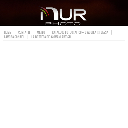
HOME
CONTATTI
METEO
CATALOGO FOTOGRAFICO – L’AQUILA RIFLESSA
LAVORA CON NOI
LA BOTTEGA DEI GIOVANI ARTISTI