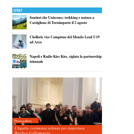
Sport
Sentieri che Uniscono: trekking e natura a
Castiglione di Tornimparte il 2 agosto
Chelleris vice Campione del Mondo Lead U19
ad Arco
Napoli e Radio Kiss Kiss, siglata la partnership
triennale
Photogallery
L’Aquila: cerimonia solenne per riapertura
Basilica Collemaggio