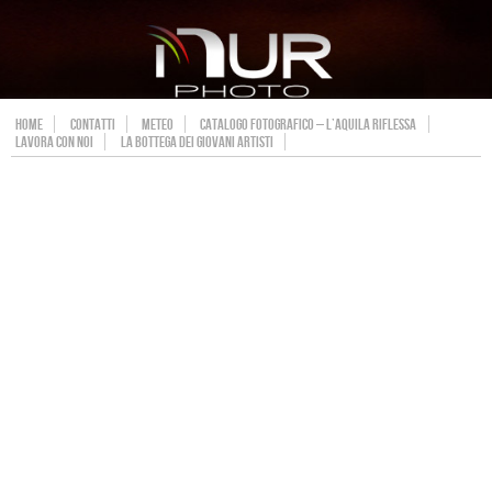
HOME
CONTATTI
METEO
CATALOGO FOTOGRAFICO – L’AQUILA RIFLESSA
LAVORA CON NOI
LA BOTTEGA DEI GIOVANI ARTISTI