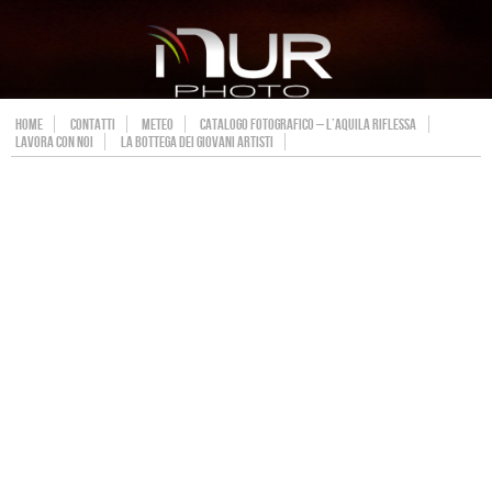
HOME
CONTATTI
METEO
CATALOGO FOTOGRAFICO – L’AQUILA RIFLESSA
LAVORA CON NOI
LA BOTTEGA DEI GIOVANI ARTISTI