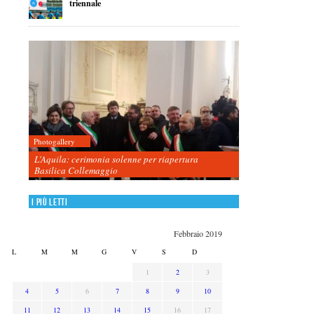
triennale
Photogallery
L’Aquila: cerimonia solenne per riapertura
Basilica Collemaggio
I più letti
Febbraio 2019
L
M
M
G
V
S
D
1
2
3
4
5
6
7
8
9
10
11
12
13
14
15
16
17