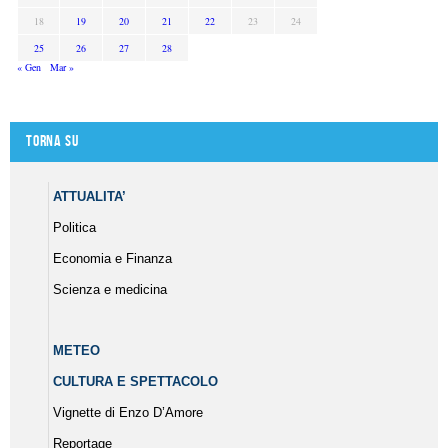
18
19
20
21
22
23
24
25
26
27
28
« Gen
Mar »
Torna su
ATTUALITA’
Politica
Economia e Finanza
Scienza e medicina
METEO
CULTURA E SPETTACOLO
Vignette di Enzo D’Amore
Reportage