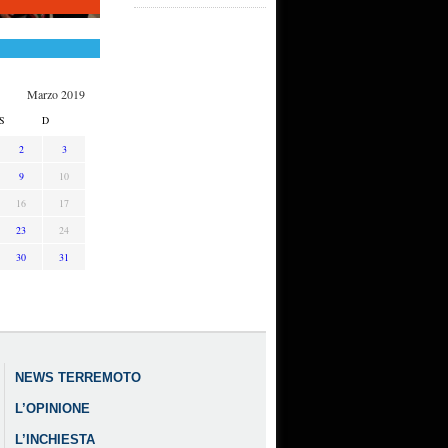
Marzo 2019
S
D
2
3
9
10
16
17
23
24
30
31
NEWS TERREMOTO
L’OPINIONE
L’INCHIESTA