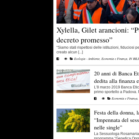
Xylella, Gilet arancioni: “
decreto promesso”
“Siamo stati rispettosi delle istituzioni, fiduciosi
creato alcun [...]
Ecologia - Ambiente
,
Economia e Finanza
,
IN RIL
20 anni di Banca Eti
dedita alla finanza e
L’8 marzo 2019 Banca Etica
primo sportello a Padova. Na
Economia e Finanza
Festa della donna, 
“Impennata del sess
nelle single”
La Sessuologa Rosamaria S
programma “Genetica Oggi”