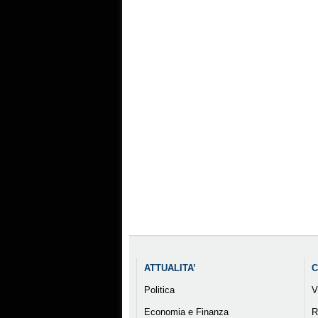
ATTUALITA’
C
Politica
V
Economia e Finanza
R