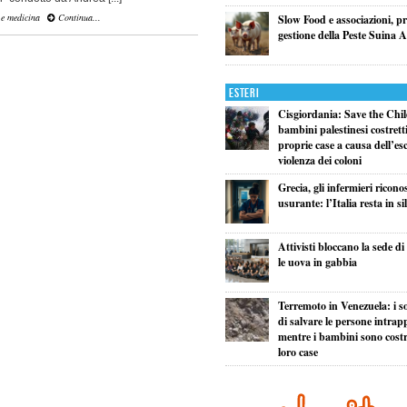
 e medicina
Continua...
Slow Food e associazioni, p
gestione della Peste Suina A
Esteri
Cisgiordania: Save the Child
bambini palestinesi costretti 
proprie case a causa dell’esc
violenza dei coloni
Grecia, gli infermieri ricono
usurante: l’Italia resta in si
Attivisti bloccano la sede d
le uova in gabbia
Terremoto in Venezuela: i so
di salvare le persone intrapp
mentre i bambini sono costret
loro case