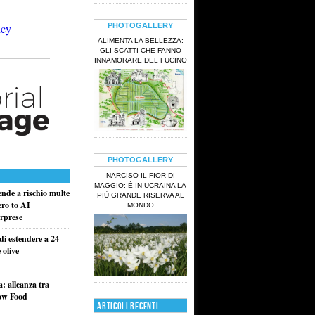
PHOTOGALLERY
ALIMENTA LA BELLEZZA:
GLI SCATTI CHE FANNO
INNAMORARE DEL FUCINO
PHOTOGALLERY
NARCISO IL FIOR DI
MAGGIO: È IN UCRAINA LA
ende a rischio multe
PIÙ GRANDE RISERVA AL
ero to AI
MONDO
rprese
di estendere a 24
 olive
a: alleanza tra
low Food
ARTICOLI RECENTI