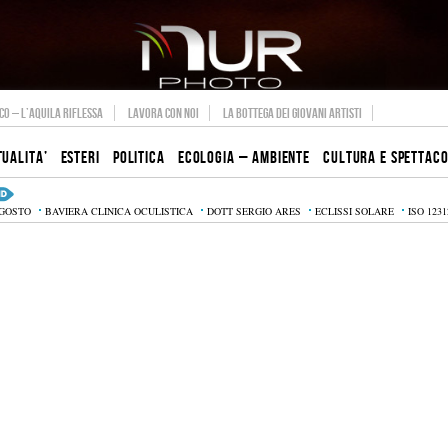
O – L’AQUILA RIFLESSA
LAVORA CON NOI
LA BOTTEGA DEI GIOVANI ARTISTI
TUALITA’
ESTERI
POLITICA
ECOLOGIA – AMBIENTE
CULTURA E SPETTAC
AGOSTO
BAVIERA CLINICA OCULISTICA
DOTT SERGIO ARES
ECLISSI SOLARE
ISO 1231