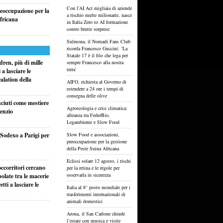
Con l’AI Act migliaia di aziende
reoccupazione per la
a rischio multe milionarie, nasce
fricana
in Italia Zero to AI formazione
contro brutte sorprese
Sulmona, il Nomadi Fans Club
ricorda Francesco Guccini: ‘La
Statale 17 è il filo che lega per
ren, più di mille
sempre Francesco alla nostra
terra’
a lasciare le
alation della
AIFO, richiesta al Governo di
estendere a 24 ore i tempi di
consegna delle olive
sciuti come mestiere
Agroecologia e crisi climatica:
lenzio
alleanza tra FederBio,
Legambiente e Slow Food
i Sodexo a Parigi per
Slow Food e associazioni,
preoccupazione per la gestione
della Peste Suina Africana
Eclissi solare 12 agosto, i rischi
ccorritori cercano
per la retina e le regole per
osservarla in sicurezza
olate tra le macerie
ti a lasciare le
Italia al 8° posto mondiale per i
trasferimenti internazionali di
animali domestici
Arona, il San Carlone chiude
l’estate con musica e visite