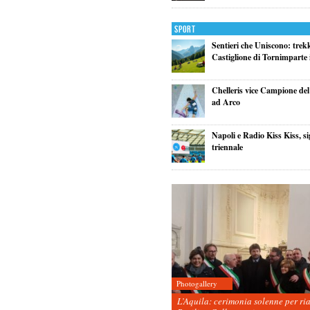
Sport
Sentieri che Uniscono: trek
Castiglione di Tornimparte i
Chelleris vice Campione d
ad Arco
Napoli e Radio Kiss Kiss, si
triennale
Photogallery
L’Aquila: cerimonia solenne per ri