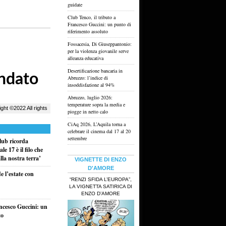
guidate
Club Tenco, il tributo a
Francesco Guccini: un punto di
riferimento assoluto
Fossacesia, Di Giuseppantonio:
per la violenza giovanile serve
alleanza educativa
Desertificazione bancaria in
Abruzzo: l’indice di
insoddisfazione al 94%
Abruzzo, luglio 2026:
temperature sopra la media e
piogge in netto calo
CiAq 2026, L’Aquila torna a
celebrare il cinema dal 17 al 20
settembre
lub ricorda
e 17 è il filo che
la nostra terra’
VIGNETTE DI ENZO
D'AMORE
e l’estate con
“RENZI SFIDA L’EUROPA”,
LA VIGNETTA SATIRICA DI
ENZO D’AMORE
ancesco Guccini: un
to