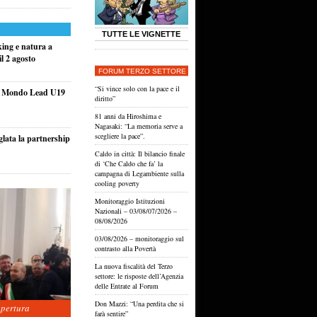
TUTTE LE VIGNETTE
king e natura a
l 2 agosto
FORUM TERZO SETTORE
“Si vince solo con la pace e il
el Mondo Lead U19
diritto”
81 anni da Hiroshima e
Nagasaki: “La memoria serve a
scegliere la pace”.
glata la partnership
Caldo in città: Il bilancio finale
di ‘Che Caldo che fa’ la
campagna di Legambiente sulla
cooling poverty
Monitoraggio Istituzioni
Nazionali – 03/08/07/2026 –
08/08/2026
03/08/2026 – monitoraggio sul
contrasto alla Povertà
La nuova fiscalità del Terzo
settore: le risposte dell’Agenzia
delle Entrate al Forum
Don Mazzi: “Una perdita che si
apertura
farà sentire”