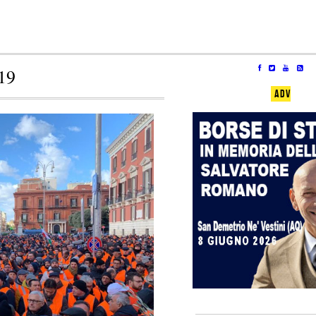
19
ADV