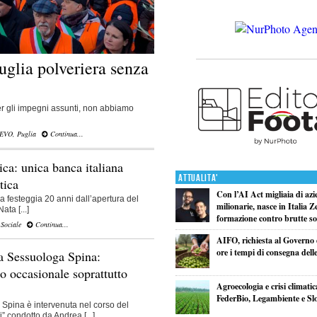
Puglia polveriera senza
 per gli impegni assunti, non abbiamo
IEVO
,
Puglia
Continua...
ca: unica banca italiana
Attualita'
tica
Con l’AI Act migliaia di azi
 festeggia 20 anni dall’apertura del
milionarie, nasce in Italia Z
ta [...]
formazione contro brutte so
,
Sociale
Continua...
AIFO, richiesta al Governo 
ore i tempi di consegna delle
la Sessuologa Spina:
o occasionale soprattutto
Agroecologia e crisi climatic
FederBio, Legambiente e S
pina è intervenuta nel corso del
 condotto da Andrea [...]