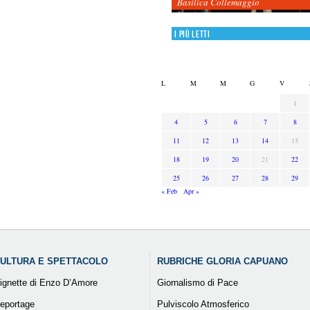
Basilica Collemaggio
I più letti
L
M
M
G
V
1
4
5
6
7
8
11
12
13
14
15
18
19
20
21
22
25
26
27
28
29
« Feb
Apr »
ULTURA E SPETTACOLO
RUBRICHE GLORIA CAPUANO
ignette di Enzo D’Amore
Giornalismo di Pace
eportage
Pulviscolo Atmosferico