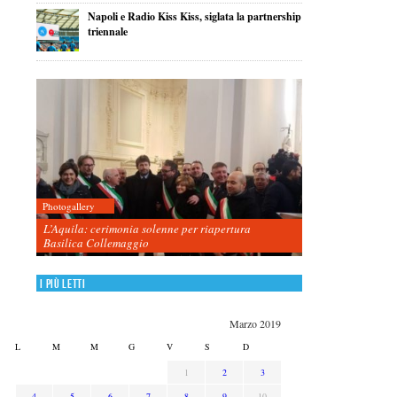
Napoli e Radio Kiss Kiss, siglata la partnership
triennale
Photogallery
L’Aquila: cerimonia solenne per riapertura
Basilica Collemaggio
I più letti
Marzo 2019
L
M
M
G
V
S
D
1
2
3
4
5
6
7
8
9
10