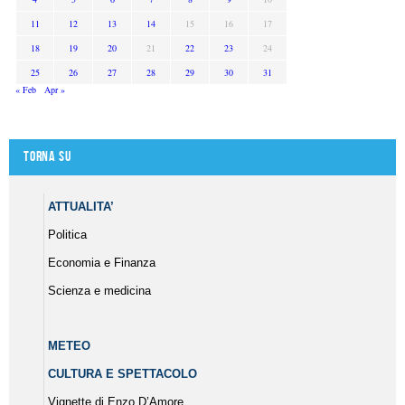
11
12
13
14
15
16
17
18
19
20
21
22
23
24
25
26
27
28
29
30
31
« Feb
Apr »
Torna su
ATTUALITA’
Politica
Economia e Finanza
Scienza e medicina
METEO
CULTURA E SPETTACOLO
Vignette di Enzo D’Amore