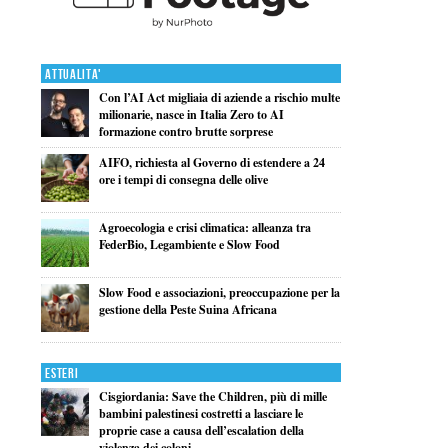
Attualita'
Con l’AI Act migliaia di aziende a rischio multe
milionarie, nasce in Italia Zero to AI
formazione contro brutte sorprese
AIFO, richiesta al Governo di estendere a 24
ore i tempi di consegna delle olive
Agroecologia e crisi climatica: alleanza tra
FederBio, Legambiente e Slow Food
Slow Food e associazioni, preoccupazione per la
gestione della Peste Suina Africana
Esteri
Cisgiordania: Save the Children, più di mille
bambini palestinesi costretti a lasciare le
proprie case a causa dell’escalation della
violenza dei coloni