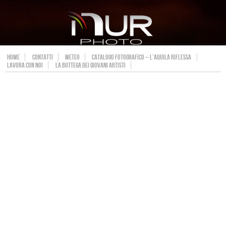
HOME
CONTATTI
METEO
CATALOGO FOTOGRAFICO – L’AQUILA RIFLESSA
LAVORA CON NOI
LA BOTTEGA DEI GIOVANI ARTISTI