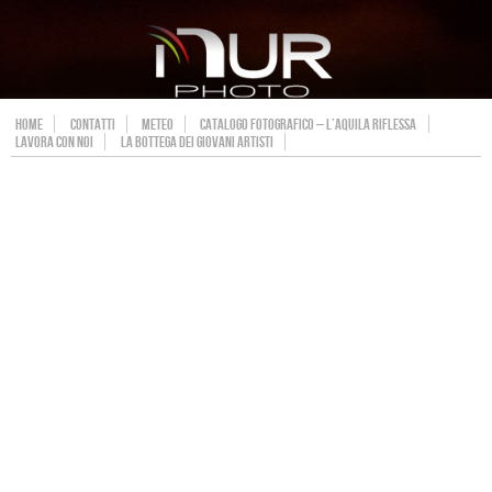
HOME
CONTATTI
METEO
CATALOGO FOTOGRAFICO – L’AQUILA RIFLESSA
LAVORA CON NOI
LA BOTTEGA DEI GIOVANI ARTISTI