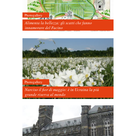
Photogallery
Alimenta la bellezza: gli scatti che fanno
innamorare del Fucino
Photogallery
Narciso il fior di maggio: è in Ucraina la più
grande riserva al mondo