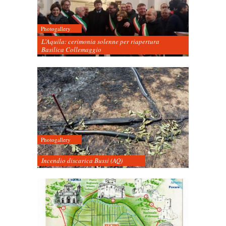
Photogallery
L’Aquila: cerimonia solenne per riapertura
Basilica Collemaggio
Photogallery
Incendio discarica Bussi (AQ)