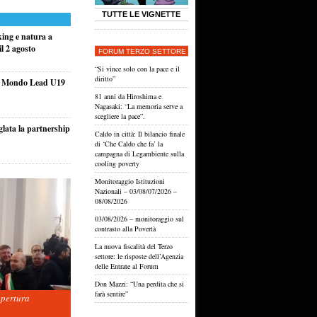
TUTTE LE VIGNETTE
king e natura a
l 2 agosto
FORUM TERZO SETTORE
“Si vince solo con la pace e il
diritto”
el Mondo Lead U19
81 anni da Hiroshima e
Nagasaki: “La memoria serve a
scegliere la pace”.
glata la partnership
Caldo in città: Il bilancio finale
di ‘Che Caldo che fa’ la
campagna di Legambiente sulla
cooling poverty
Monitoraggio Istituzioni
Nazionali – 03/08/07/2026 –
08/08/2026
03/08/2026 – monitoraggio sul
contrasto alla Povertà
La nuova fiscalità del Terzo
settore: le risposte dell’Agenzia
delle Entrate al Forum
Don Mazzi: “Una perdita che si
farà sentire”
apertura