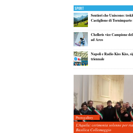
Sport
Sentieri che Uniscono: trek
Castiglione di Tornimparte i
Chelleris vice Campione d
ad Arco
Napoli e Radio Kiss Kiss, si
triennale
Photogallery
L’Aquila: cerimonia solenne per ri
Basilica Collemaggio