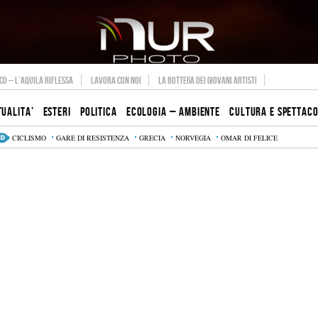
O – L’AQUILA RIFLESSA
LAVORA CON NOI
LA BOTTEGA DEI GIOVANI ARTISTI
TUALITA’
ESTERI
POLITICA
ECOLOGIA – AMBIENTE
CULTURA E SPETTAC
CICLISMO
GARE DI RESISTENZA
GRECIA
NORVEGIA
OMAR DI FELICE