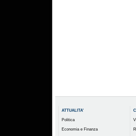
ATTUALITA’
C
Politica
V
Economia e Finanza
R