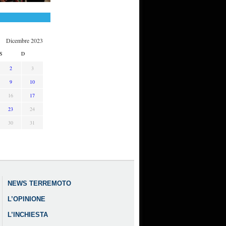
Dicembre 2023
S
D
2
3
9
10
16
17
23
24
30
31
NEWS TERREMOTO
L’OPINIONE
L’INCHIESTA