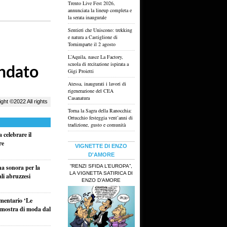
Trento Live Fest 2026,
annunciata la lineup completa e
la serata inaugurale
Sentieri che Uniscono: trekking
e natura a Castiglione di
Tornimparte il 2 agosto
L’Aquila, nasce La Factory,
scuola di recitazione ispirata a
Gigi Proietti
Atessa, inaugurati i lavori di
rigenerazione del CEA
Casanatura
Torna la Sagra della Ranocchia:
Ortucchio festeggia vent’anni di
tradizione, gusto e comunità
 celebrare il
re
VIGNETTE DI ENZO
D'AMORE
“RENZI SFIDA L’EUROPA”,
na sonora per la
LA VIGNETTA SATIRICA DI
ali abruzzesi
ENZO D’AMORE
umentario ‘Le
a mostra di moda dal