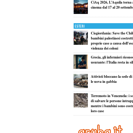
CiAq 2026, L’Aquila torna a
cinema dal 17 al 20 settemb
Esteri
Cisgiordania: Save the Child
bambini palestinesi costretti 
proprie case a causa dell’esc
violenza dei coloni
Grecia, gli infermieri ricono
usurante: l’Italia resta in si
Attivisti bloccano la sede d
le uova in gabbia
Terremoto in Venezuela: i so
di salvare le persone intrapp
mentre i bambini sono costret
loro case