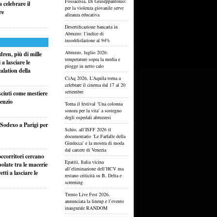
Fossacesia, Di Giuseppantonio:
 celebrare il
per la violenza giovanile serve
re
alleanza educativa
Desertificazione bancaria in
Abruzzo: l’indice di
insoddisfazione al 94%
Abruzzo, luglio 2026:
ren, più di mille
temperature sopra la media e
a lasciare le
piogge in netto calo
alation della
CiAq 2026, L’Aquila torna a
celebrare il cinema dal 17 al 20
settembre
sciuti come mestiere
lenzio
Torna il festival ‘Una colonna
sonora per la vita’ a sostegno
degli ospedali abruzzesi
i Sodexo a Parigi per
Schio, all’ISFF 2026 il
documentario ‘Le Farfalle della
Giudecca’ e la mostra di moda
dal carcere di Venezia
ccorritori cercano
Epatiti, Italia vicina
olate tra le macerie
all’eliminazione dell’HCV ma
ti a lasciare le
restano criticità su B, Delta e
screening
Trento Live Fest 2026,
annunciata la lineup e l’evento
inaugurale RANDOM