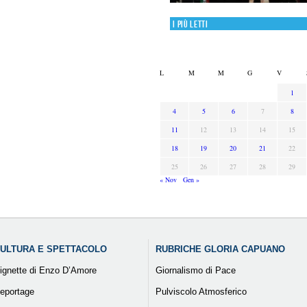
I più letti
L
M
M
G
V
1
4
5
6
7
8
11
12
13
14
15
18
19
20
21
22
25
26
27
28
29
« Nov
Gen »
ULTURA E SPETTACOLO
RUBRICHE GLORIA CAPUANO
ignette di Enzo D’Amore
Giornalismo di Pace
eportage
Pulviscolo Atmosferico