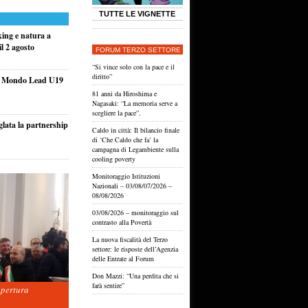
TUTTE LE VIGNETTE
king e natura a
l 2 agosto
FORUM TERZO SETTORE
“Si vince solo con la pace e il
diritto”
el Mondo Lead U19
81 anni da Hiroshima e
Nagasaki: “La memoria serve a
scegliere la pace”.
glata la partnership
Caldo in città: Il bilancio finale
di ‘Che Caldo che fa’ la
campagna di Legambiente sulla
cooling poverty
Monitoraggio Istituzioni
Nazionali – 03/08/07/2026 –
08/08/2026
03/08/2026 – monitoraggio sul
contrasto alla Povertà
La nuova fiscalità del Terzo
settore: le risposte dell’Agenzia
delle Entrate al Forum
Don Mazzi: “Una perdita che si
farà sentire”
apertura