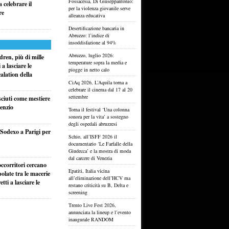
Fossacesia, Di Giuseppantonio:
 celebrare il
per la violenza giovanile serve
re
alleanza educativa
Desertificazione bancaria in
Abruzzo: l’indice di
insoddisfazione al 94%
Abruzzo, luglio 2026:
ren, più di mille
temperature sopra la media e
a lasciare le
piogge in netto calo
alation della
CiAq 2026, L’Aquila torna a
celebrare il cinema dal 17 al 20
settembre
sciuti come mestiere
lenzio
Torna il festival ‘Una colonna
sonora per la vita’ a sostegno
degli ospedali abruzzesi
i Sodexo a Parigi per
Schio, all’ISFF 2026 il
documentario ‘Le Farfalle della
Giudecca’ e la mostra di moda
dal carcere di Venezia
ccorritori cercano
Epatiti, Italia vicina
olate tra le macerie
all’eliminazione dell’HCV ma
ti a lasciare le
restano criticità su B, Delta e
screening
Trento Live Fest 2026,
annunciata la lineup e l’evento
inaugurale RANDOM