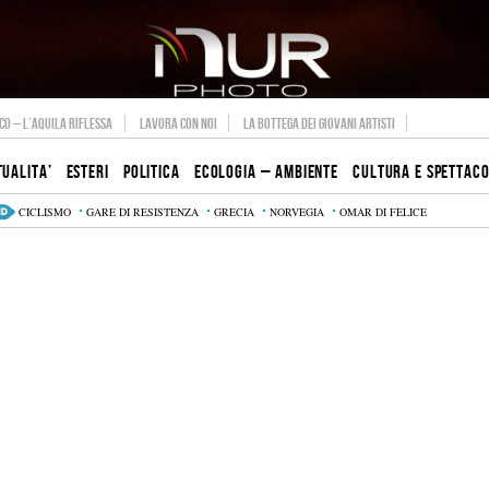
O – L’AQUILA RIFLESSA
LAVORA CON NOI
LA BOTTEGA DEI GIOVANI ARTISTI
TUALITA’
ESTERI
POLITICA
ECOLOGIA – AMBIENTE
CULTURA E SPETTAC
CICLISMO
GARE DI RESISTENZA
GRECIA
NORVEGIA
OMAR DI FELICE