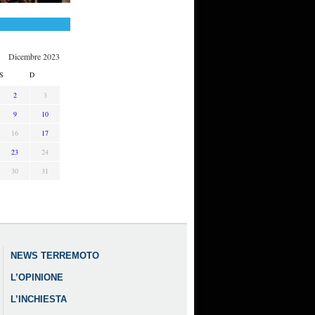
Dicembre 2023
S
D
2
3
9
10
16
17
23
24
30
31
NEWS TERREMOTO
L’OPINIONE
L’INCHIESTA