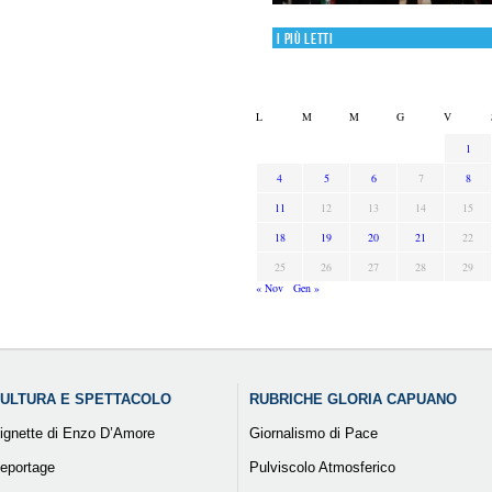
I più letti
L
M
M
G
V
1
4
5
6
7
8
11
12
13
14
15
18
19
20
21
22
25
26
27
28
29
« Nov
Gen »
ULTURA E SPETTACOLO
RUBRICHE GLORIA CAPUANO
ignette di Enzo D’Amore
Giornalismo di Pace
eportage
Pulviscolo Atmosferico