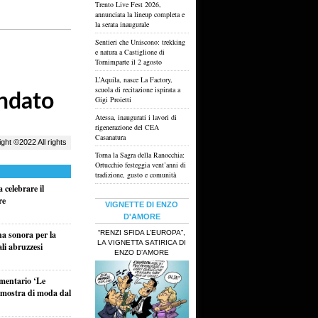
Trento Live Fest 2026,
annunciata la lineup completa e
la serata inaugurale
Sentieri che Uniscono: trekking
e natura a Castiglione di
Tornimparte il 2 agosto
L’Aquila, nasce La Factory,
scuola di recitazione ispirata a
Gigi Proietti
Atessa, inaugurati i lavori di
rigenerazione del CEA
Casanatura
Torna la Sagra della Ranocchia:
Ortucchio festeggia vent’anni di
tradizione, gusto e comunità
 celebrare il
re
VIGNETTE DI ENZO
D'AMORE
“RENZI SFIDA L’EUROPA”,
na sonora per la
LA VIGNETTA SATIRICA DI
ali abruzzesi
ENZO D’AMORE
umentario ‘Le
a mostra di moda dal