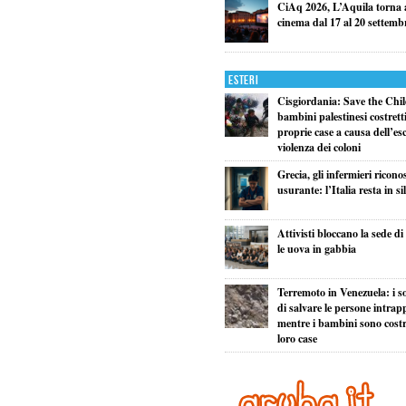
CiAq 2026, L’Aquila torna a
cinema dal 17 al 20 settemb
Esteri
Cisgiordania: Save the Child
bambini palestinesi costretti 
proprie case a causa dell’esc
violenza dei coloni
Grecia, gli infermieri ricono
usurante: l’Italia resta in si
Attivisti bloccano la sede d
le uova in gabbia
Terremoto in Venezuela: i so
di salvare le persone intrapp
mentre i bambini sono costret
loro case