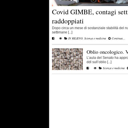
Covid GIMBE, contagi sett
raddoppiati
Dopo circa un mese di sostanziale stabilità del n
settimane [...]
IN RILIEVO
,
Scienza e medicina
Continua...
Oblio oncologico. V
L’aula del Senato ha approva
ddl sull’oblio [...]
Scienza e medicina