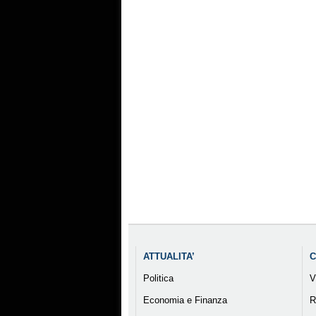
ATTUALITA’
C
Politica
V
Economia e Finanza
R