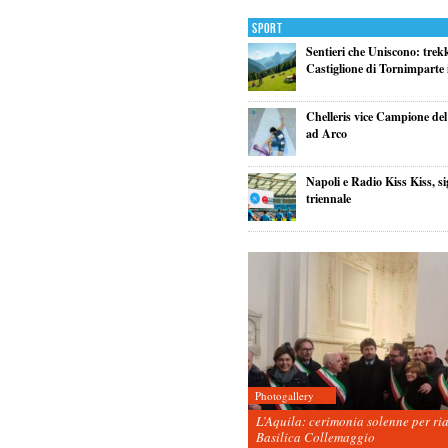
Sport
Sentieri che Uniscono: trek
Castiglione di Tornimparte i
Chelleris vice Campione d
ad Arco
Napoli e Radio Kiss Kiss, si
triennale
Photogallery
L’Aquila: cerimonia solenne per ri
Basilica Collemaggio