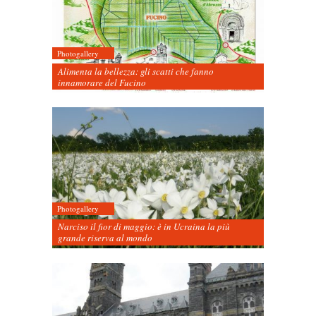
Photogallery
Alimenta la bellezza: gli scatti che fanno
innamorare del Fucino
Photogallery
Narciso il fior di maggio: è in Ucraina la più
grande riserva al mondo