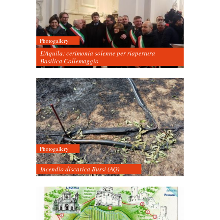
Photogallery
L’Aquila: cerimonia solenne per riapertura
Basilica Collemaggio
Photogallery
Incendio discarica Bussi (AQ)