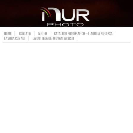
HOME
CONTATTI
METEO
CATALOGO FOTOGRAFICO – L’AQUILA RIFLESSA
LAVORA CON NOI
LA BOTTEGA DEI GIOVANI ARTISTI