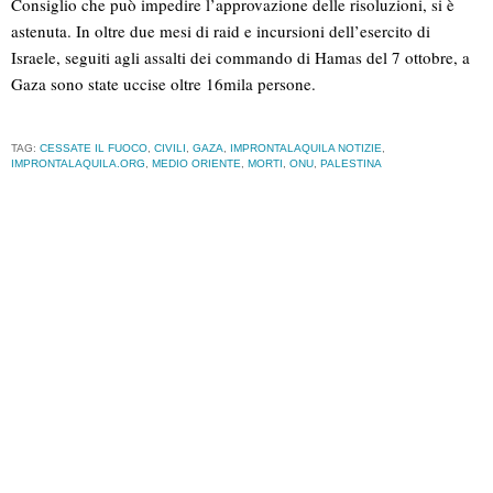
Consiglio che può impedire l’approvazione delle risoluzioni, si è
astenuta. In oltre due mesi di raid e incursioni dell’esercito di
Israele, seguiti agli assalti dei commando di Hamas del 7 ottobre, a
Gaza sono state uccise oltre 16mila persone.
TAG:
CESSATE IL FUOCO
,
CIVILI
,
GAZA
,
IMPRONTALAQUILA NOTIZIE
,
IMPRONTALAQUILA.ORG
,
MEDIO ORIENTE
,
MORTI
,
ONU
,
PALESTINA