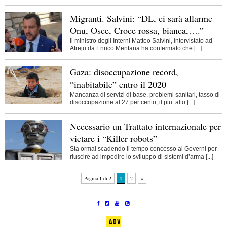
Migranti. Salvini: “DL, ci sarà allarme
Onu, Osce, Croce rossa, bianca,….”
Il ministro degli Interni Matteo Salvini, intervistato ad
Atreju da Enrico Mentana ha confermato che [...]
Gaza: disoccupazione record,
“inabitabile” entro il 2020
Mancanza di servizi di base, problemi sanitari, tasso di
disoccupazione al 27 per cento, il piu’ alto [...]
Necessario un Trattato internazionale per
vietare i “Killer robots”
Sta ormai scadendo il tempo concesso ai Governi per
riuscire ad impedire lo sviluppo di sistemi d’arma [...]
Pagina 1 di 2
1
2
»
ADV