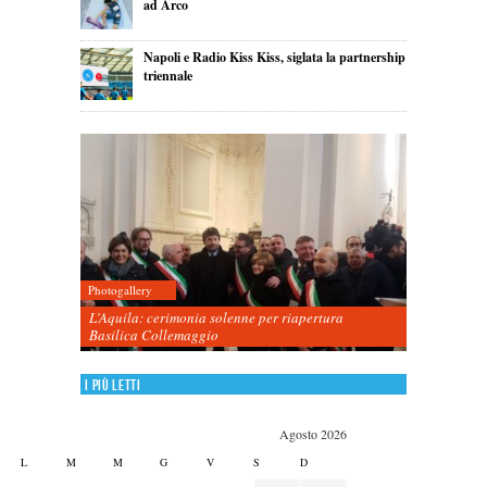
ad Arco
Napoli e Radio Kiss Kiss, siglata la partnership
triennale
Photogallery
L’Aquila: cerimonia solenne per riapertura
Basilica Collemaggio
I più letti
Agosto 2026
L
M
M
G
V
S
D