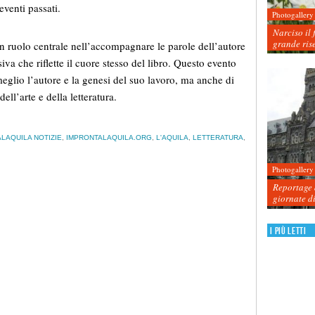
eventi passati.
Photogallery
Narciso il 
grande ris
n ruolo centrale nell’accompagnare le parole dell’autore
va che riflette il cuore stesso del libro. Questo evento
eglio l’autore e la genesi del suo lavoro, ma anche di
ell’arte e della letteratura.
LAQUILA NOTIZIE
,
IMPRONTALAQUILA.ORG
,
L'AQUILA
,
LETTERATURA
,
Photogallery
Reportage d
giornate d
I più letti