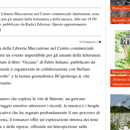
Photogallery
la Libreria Maccarrone nel Centro commerciale Amiternum, zona
e per gli amanti della letteratura e della musica. Alle ore 18:00
Incendio d
ano, pubblicato da Radici Edizioni. Questo appuntamento
]
0 Commenti
|
ta della Libreria Maccarrone nel Centro commerciale
rrà un evento imperdibile per gli amanti della letteratura
tato il libro “Oceans” di Fabio Iuliano, pubblicato da
urale è organizzato in collaborazione con Stefano
Photogallery
olto” e la testata giornalistica IlCapoluogo.it, che
Alimenta la
rsario.
innamorare
nzo che esplora la vita di Simone, un giovane
viaggio emotivo attraverso i ricordi, la musica e i luoghi
ficativa che ha segnato profondamente il suo percorso di
ona, il romanzo offre un’esplorazione intensa dei temi
e e delle riprese, offrendo un’introspezione sulla