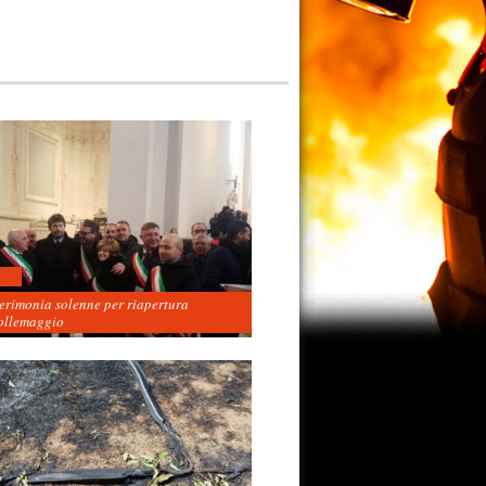
cerimonia solenne per riapertura
ollemaggio