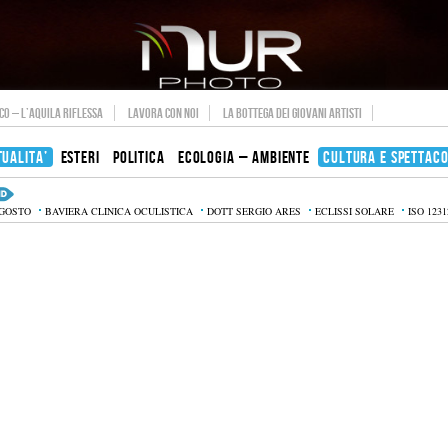
O – L’AQUILA RIFLESSA
LAVORA CON NOI
LA BOTTEGA DEI GIOVANI ARTISTI
TUALITA’
ESTERI
POLITICA
ECOLOGIA – AMBIENTE
CULTURA E SPETTAC
AGOSTO
BAVIERA CLINICA OCULISTICA
DOTT SERGIO ARES
ECLISSI SOLARE
ISO 1231