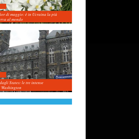
fior di maggio: è in Ucraina la più
erva al mondo
agli States: le tre intense
i Washington