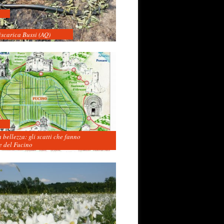
iscarica Bussi (AQ)
 bellezza: gli scatti che fanno
 del Fucino