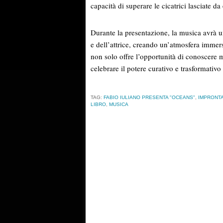
capacità di superare le cicatrici lasciate da 
Durante la presentazione, la musica avrà u
e dell’attrice, creando un’atmosfera immersi
non solo offre l’opportunità di conoscere m
celebrare il potere curativo e trasformativo d
TAG:
FABIO IULIANO PRESENTA "OCEANS"
,
IMPRONTA
LIBRO
,
MUSICA