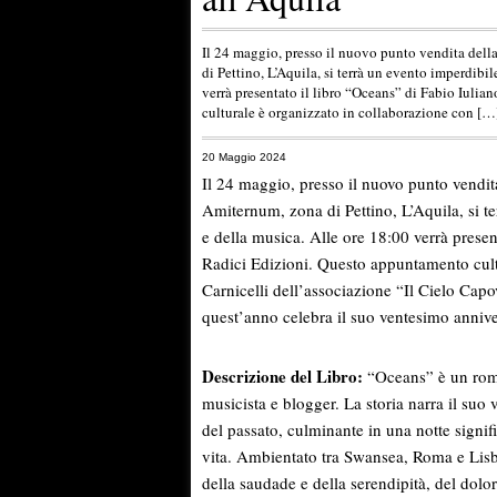
Il 24 maggio, presso il nuovo punto vendita del
di Pettino, L’Aquila, si terrà un evento imperdibil
verrà presentato il libro “Oceans” di Fabio Iuli
culturale è organizzato in collaborazione con […
20 Maggio 2024
Il 24 maggio, presso il nuovo punto vendi
Amiternum, zona di Pettino, L’Aquila, si te
e della musica. Alle ore 18:00 verrà presen
Radici Edizioni. Questo appuntamento cult
Carnicelli dell’associazione “Il Cielo Capov
quest’anno celebra il suo ventesimo annive
Descrizione del Libro:
“Oceans” è un roma
musicista e blogger. La storia narra il suo 
del passato, culminante in una notte signi
vita. Ambientato tra Swansea, Roma e Lisb
della saudade e della serendipità, del dolor