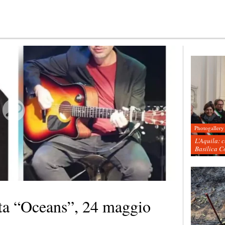
Photogallery
L’Aquila: 
Basilica C
nta “Oceans”, 24 maggio