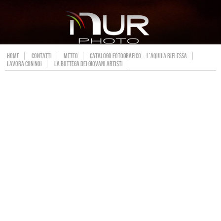
HOME
CONTATTI
METEO
CATALOGO FOTOGRAFICO – L’AQUILA RIFLESSA
LAVORA CON NOI
LA BOTTEGA DEI GIOVANI ARTISTI