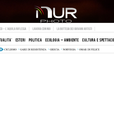
O – L’AQUILA RIFLESSA
LAVORA CON NOI
LA BOTTEGA DEI GIOVANI ARTISTI
TUALITA’
ESTERI
POLITICA
ECOLOGIA – AMBIENTE
CULTURA E SPETTAC
CICLISMO
GARE DI RESISTENZA
GRECIA
NORVEGIA
OMAR DI FELICE