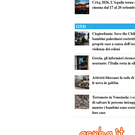
CiAq 2026, L’Aquila torna a
cinema dal 17 al 20 settemb
Esteri
Cisgiordania: Save the Child
bambini palestinesi costretti 
proprie case a causa dell’esc
violenza dei coloni
Grecia, gli infermieri ricono
usurante: l’Italia resta in si
Attivisti bloccano la sede d
le uova in gabbia
Terremoto in Venezuela: i so
di salvare le persone intrapp
mentre i bambini sono costret
loro case