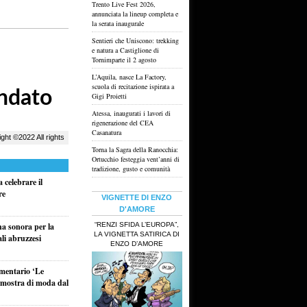
Trento Live Fest 2026,
annunciata la lineup completa e
la serata inaugurale
Sentieri che Uniscono: trekking
e natura a Castiglione di
Tornimparte il 2 agosto
L’Aquila, nasce La Factory,
scuola di recitazione ispirata a
Gigi Proietti
Atessa, inaugurati i lavori di
rigenerazione del CEA
Casanatura
Torna la Sagra della Ranocchia:
Ortucchio festeggia vent’anni di
tradizione, gusto e comunità
 celebrare il
re
VIGNETTE DI ENZO
D'AMORE
“RENZI SFIDA L’EUROPA”,
na sonora per la
LA VIGNETTA SATIRICA DI
ali abruzzesi
ENZO D’AMORE
umentario ‘Le
a mostra di moda dal