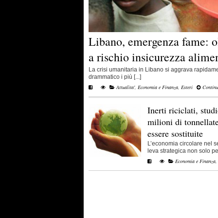
Libano, emergenza fame: o
a rischio insicurezza alime
La crisi umanitaria in Libano si aggrava rapida
drammatico i più [...]
Attualita'
,
Economia e Finanza
,
Esteri
Continu
Inerti riciclati, stud
milioni di tonnella
essere sostituite
L’economia circolare nel s
leva strategica non solo per 
Economia e Finanza