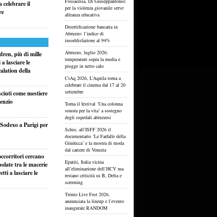
Fossacesia, Di Giuseppantonio:
 celebrare il
per la violenza giovanile serve
re
alleanza educativa
Desertificazione bancaria in
Abruzzo: l’indice di
insoddisfazione al 94%
Abruzzo, luglio 2026:
ren, più di mille
temperature sopra la media e
a lasciare le
piogge in netto calo
alation della
CiAq 2026, L’Aquila torna a
celebrare il cinema dal 17 al 20
settembre
sciuti come mestiere
lenzio
Torna il festival ‘Una colonna
sonora per la vita’ a sostegno
degli ospedali abruzzesi
i Sodexo a Parigi per
Schio, all’ISFF 2026 il
documentario ‘Le Farfalle della
Giudecca’ e la mostra di moda
dal carcere di Venezia
ccorritori cercano
Epatiti, Italia vicina
olate tra le macerie
all’eliminazione dell’HCV ma
ti a lasciare le
restano criticità su B, Delta e
screening
Trento Live Fest 2026,
annunciata la lineup e l’evento
inaugurale RANDOM