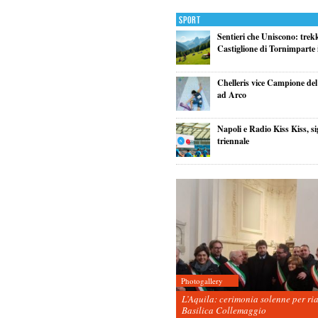
Sport
Sentieri che Uniscono: trek
Castiglione di Tornimparte i
Chelleris vice Campione d
ad Arco
Napoli e Radio Kiss Kiss, si
triennale
Photogallery
L’Aquila: cerimonia solenne per ri
Basilica Collemaggio