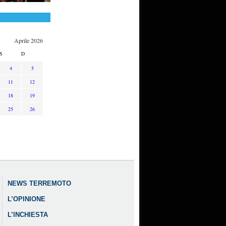
Aprile 2026
S
D
4
5
11
12
18
19
25
26
NEWS TERREMOTO
L’OPINIONE
L’INCHIESTA