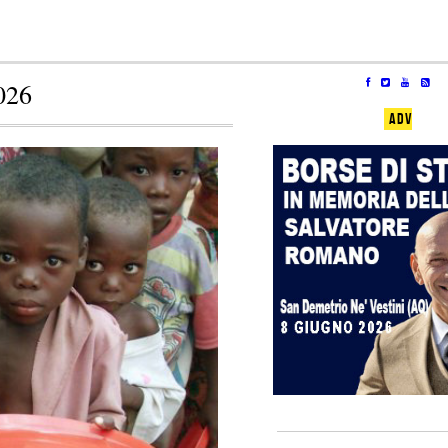
026
ADV