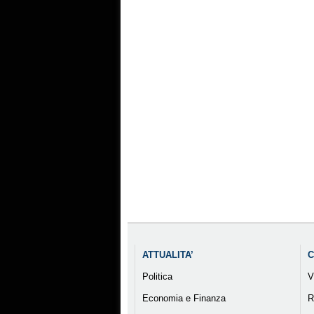
ATTUALITA’
C
Politica
V
Economia e Finanza
R