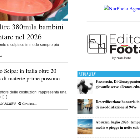
ltre 380mila bambini
ntare nel 2026
mente e colpisce in modo sempre più
a...
io Seipa: in Italia oltre 20
Attualita'
te di materie prime possono
Fossacesia, Di Giuseppanton
giovanile serve alleanza edu
ettore delle costruzioni rappresenta una
[...]
Desertificazione bancaria in
,
IN RILIEVO
Continua...
di insoddisfazione al 94%
Abruzzo, luglio 2026: tempe
media e piogge in netto calo