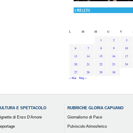
I più letti
L
M
M
G
V
1
2
3
6
7
8
9
10
13
14
15
16
17
20
21
22
23
24
27
28
29
30
« Mar
Mag »
ULTURA E SPETTACOLO
RUBRICHE GLORIA CAPUANO
ignette di Enzo D’Amore
Giornalismo di Pace
eportage
Pulviscolo Atmosferico