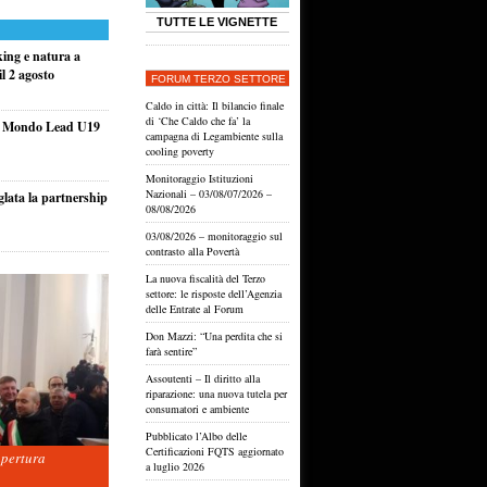
TUTTE LE VIGNETTE
king e natura a
l 2 agosto
FORUM TERZO SETTORE
Caldo in città: Il bilancio finale
di ‘Che Caldo che fa’ la
el Mondo Lead U19
campagna di Legambiente sulla
cooling poverty
Monitoraggio Istituzioni
Nazionali – 03/08/07/2026 –
glata la partnership
08/08/2026
03/08/2026 – monitoraggio sul
contrasto alla Povertà
La nuova fiscalità del Terzo
settore: le risposte dell’Agenzia
delle Entrate al Forum
Don Mazzi: “Una perdita che si
farà sentire”
Assoutenti – Il diritto alla
riparazione: una nuova tutela per
consumatori e ambiente
Pubblicato l’Albo delle
Certificazioni FQTS aggiornato
apertura
a luglio 2026