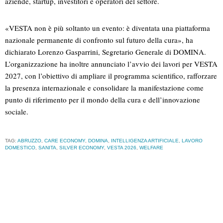
aziende, startup, investitori e operatori del settore.
«VESTA non è più soltanto un evento: è diventata una piattaforma
nazionale permanente di confronto sul futuro della cura», ha
dichiarato Lorenzo Gasparrini, Segretario Generale di DOMINA.
L’organizzazione ha inoltre annunciato l’avvio dei lavori per VESTA
2027, con l’obiettivo di ampliare il programma scientifico, rafforzare
la presenza internazionale e consolidare la manifestazione come
punto di riferimento per il mondo della cura e dell’innovazione
sociale.
TAG:
ABRUZZO
,
CARE ECONOMY
,
DOMINA
,
INTELLIGENZA ARTIFICIALE
,
LAVORO
DOMESTICO
,
SANITA
,
SILVER ECONOMY
,
VESTA 2026
,
WELFARE