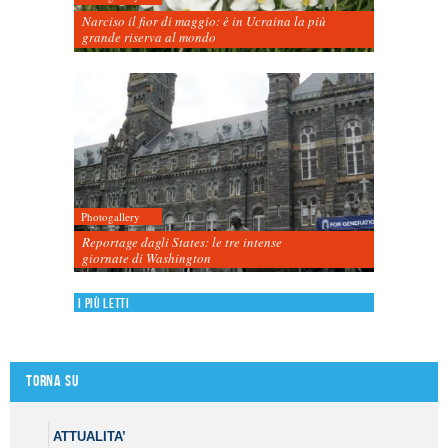
Narciso il fior di maggio: è in Ucraina la più
grande riserva al mondo
Photogallery
Reportage dagli States: le tre intense
giornate di Washington
I più letti
Torna su
ATTUALITA’