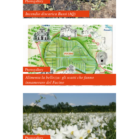
Photogallery
Incendio discarica Bussi (AQ)
Photogallery
Alimenta la bellezza: gli scatti che fanno
innamorare del Fucino
Photogallery