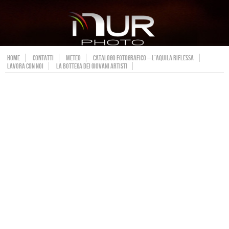
HOME
CONTATTI
METEO
CATALOGO FOTOGRAFICO – L’AQUILA RIFLESSA
LAVORA CON NOI
LA BOTTEGA DEI GIOVANI ARTISTI