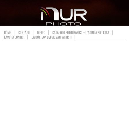
HOME
CONTATTI
METEO
CATALOGO FOTOGRAFICO – L’AQUILA RIFLESSA
LAVORA CON NOI
LA BOTTEGA DEI GIOVANI ARTISTI