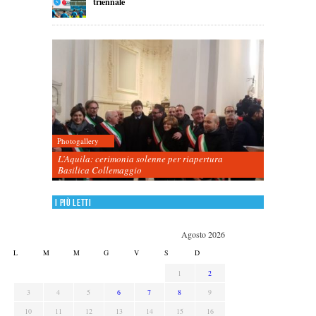
triennale
Photogallery
L’Aquila: cerimonia solenne per riapertura
Basilica Collemaggio
I più letti
Agosto 2026
L
M
M
G
V
S
D
1
2
3
4
5
6
7
8
9
10
11
12
13
14
15
16