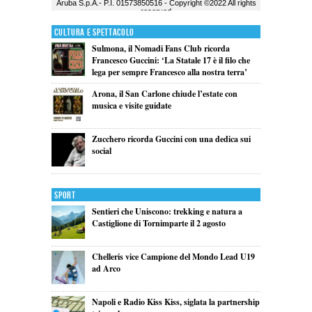
Cultura e Spettacolo
Sulmona, il Nomadi Fans Club ricorda
Francesco Guccini: ‘La Statale 17 è il filo che
lega per sempre Francesco alla nostra terra’
Arona, il San Carlone chiude l’estate con
musica e visite guidate
Zucchero ricorda Guccini con una dedica sui
social
Sport
Sentieri che Uniscono: trekking e natura a
Castiglione di Tornimparte il 2 agosto
Chelleris vice Campione del Mondo Lead U19
ad Arco
Napoli e Radio Kiss Kiss, siglata la partnership