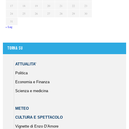
17
18
19
20
21
22
23
24
25
26
27
28
29
30
31
« Lug
Torna su
ATTUALITA’
Politica
Economia e Finanza
Scienza e medicina
METEO
CULTURA E SPETTACOLO
Vignette di Enzo D’Amore